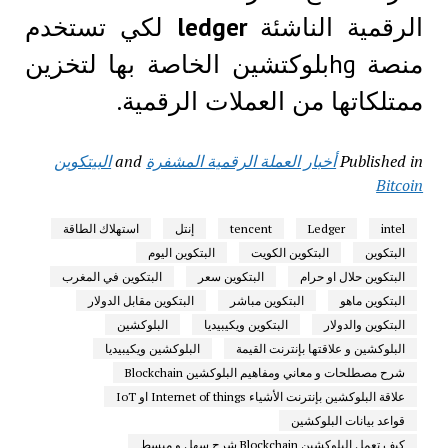
الرقمية الناشئة
ledger
لكي تستخدم
منصة hgبلوكتشين الخاصة بها لتخزين
ممتلكاتها من العملات الرقمية.
Published in
أخبار العملة الرقمية المشفرة
and
البيتكوين
Bitcoin
intel
Ledger
tencent
إنتل
استهلاك الطاقة
البتكوين
البتكوين الكويت
البتكوين اليوم
البتكوين حلال او حرام
البتكوين سعر
البتكوين في المغرب
البتكوين ماهو
البتكوين مباشر
البتكوين مقابل الدولار
البتكوين والدولار
البتكوين ويكيبيديا
البلوكشين
البلوكشين و علاقتها بإنترنت القيمة
البلوكشين ويكيبيديا
شرح مصطلحات و معاني ومفاهيم البلوكشين Blockchain
علاقة البلوكشين بإنترنت الأشياء Internet of things او IoT
قواعد بيانات البلوكشين
كيف تعمل البلوكشين Blockchain شرح سهل و مبسط