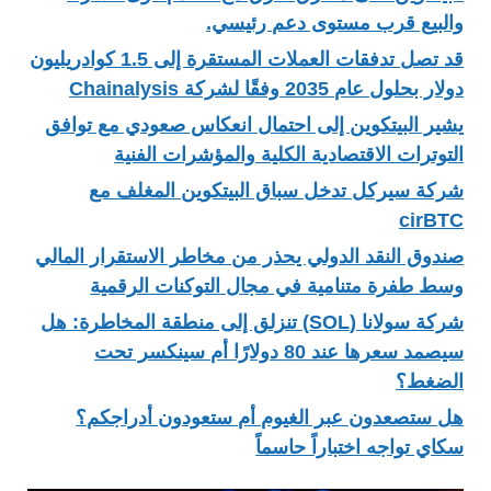
والبيع قرب مستوى دعم رئيسي.
قد تصل تدفقات العملات المستقرة إلى 1.5 كوادريليون
دولار بحلول عام 2035 وفقًا لشركة Chainalysis
يشير البيتكوين إلى احتمال انعكاس صعودي مع توافق
التوترات الاقتصادية الكلية والمؤشرات الفنية
شركة سيركل تدخل سباق البيتكوين المغلف مع
cirBTC
صندوق النقد الدولي يحذر من مخاطر الاستقرار المالي
وسط طفرة متنامية في مجال التوكنات الرقمية
شركة سولانا (SOL) تنزلق إلى منطقة المخاطرة: هل
سيصمد سعرها عند 80 دولارًا أم سينكسر تحت
الضغط؟
هل ستصعدون عبر الغيوم أم ستعودون أدراجكم؟
سكاي تواجه اختباراً حاسماً