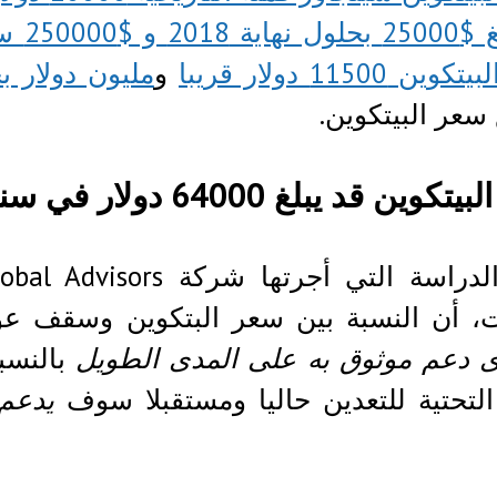
 $250000 سنة 2022
ن 11500 دولار قريبا
و
مليون دولار بحلو
 سعر البيتكوين.
ين قد يبلغ 64000 دولار في سنة 2019
أن النسبة بين سعر البتكوين وسقف عوائد المعدنين (/ BE
 دعم موثوق به على المدى الطويل
بالنسبة
 التحتية للتعدين حاليا ومستقبلا سوف
يدعم 