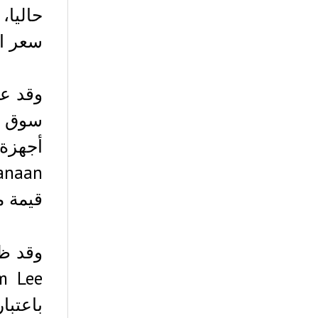
سعر البيتكوين بـ
وقد عم
قيمة مق
باعتبا