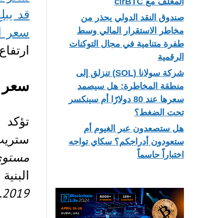
المغلف مع cirBTC
قد يبلغ $25000 بحلول نهاية 2018 و
صندوق النقد الدولي يحذر من
سعر البيتكوي
مخاطر الاستقرار المالي وسط
طفرة متنامية في مجال التوكنات
ارتفاع
الرقمية
شركة سولانا (SOL) تنزلق إلى
سعر البيتكو
منطقة المخاطرة: هل سيصمد
سعرها عند 80 دولارًا أم سينكسر
تحت الضغط؟
هل ستصعدون عبر الغيوم أم
ستريت، 
ستعودون أدراجكم؟ سكاي تواجه
مستوى
اختباراً حاسماً
البنية
.
2019