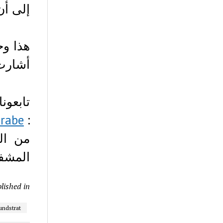
إلى أن
أشارت أن س
تابع
Arabe
:
من الم
المشفر
lished in
undstrat