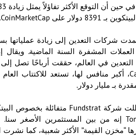
 8391 دولار على CoinMarketCap.
دت شركات التعدين إلى زيادة عملياتها ب
درة بـ مليار دولار.
وقد ظلت شركة Fundstrat متفائ
Tom Lee إنه من بين المستثمرين الأصغر س
رها “مخزن القيمة” الأكثر شعبية، كما نشرت 