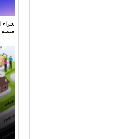
شراء ال
منصة Bitget