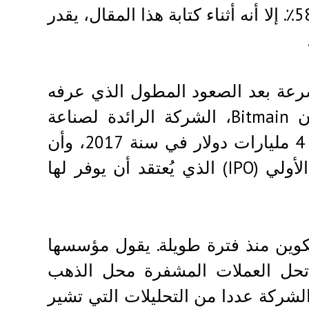
حاليا، في حين أن التوقع الأكثر تفاؤلاً يمثل زيادة 583٪. إلا أنه أثناء كتابة هذا المقال، يقدر
سرعة بعد الصعود المطول الذي عرفه
سوق العملات المشفرة السنة الماضية. ويقال إن Bitmain، الشركة الرائدة لصناعة
أجهزة التعدين في العالم، حققت أرباحًا تصل إلى 4 مليارات دولار في سنة 2017، وأن
Canaan، أكبر منافس لها، تستعد للاكتتاب العام الأولي (IPO) الذي يُعتقد أن يوفر لها
لة بخصوص البيتكوين منذ فترة طويلة. يقول مؤسسها
نا. تحل العملات المشفرة محل الذهب
الشركة عددا من التحليلات التي تشير