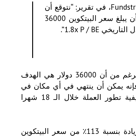
وكتب Sam Doctor، الخبير الاستراتيجي في Fundstrat، في تقرير: “نتوقع أن
ينمو اقتصاد التعدين خلال السنوات المقبلة، وأن يبلغ سعر البيتكوين 36000
أنه على الرغم من أن 36000 دولار هي الهدف
، فإنه يمكن أن ينتهي في أي مكان في
نطاق يتراوح بين 20000 و 64000 دولار تبعا كيفية تطور العملة خلال الـ 18 شهرا
رغم أن أدنى احتمال لسعر البيتكوين تمثل في زيادة بنسبة 113٪ من سعر البيتكوين