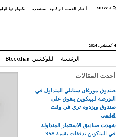
SEARCH
أخبار العملة الرقمية المشفرة
تكنولوجيا البل
6 أغسطس، 2026
الرئيسية
البلوكشين Blockchain
أحدث المقالات
صندوق مورغان ستانلي المتداول في
البورصة للبيتكوين يتفوق على
صندوق ويزدوم تري في وقت
قياسي
شهدت صناديق الاستثمار المتداولة
في البيتكوين تدفقات بقيمة 358