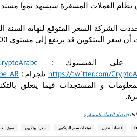
 نظام العملات المشفرة سيشهد نموا مستدا
عر البيتكوين قد يرتفع إلى مستوى 91000 دولار بحلول أوائل سنة 2020.
ونا على الفيسبوك :
CryptoArabe
https://twitter.com/Crypto
تلجرام :
abe_AR
علومات و المستجدات فيما يتعلق بالتكنول
ة.
Pub
إقتصاد العملة المشفرة
F
اقتصاد التعدين
توقعات سعر البيتكوين
سعر البيتكوين
سوق العم