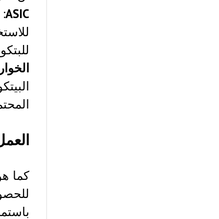
ASIC
:
للاستخ
للبتكوين . أدى إدخ
الخوار
البيتكوين itcoin
المحتمل 
العمل