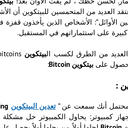
مار. لحسن حظك ، لم يفت الأوان بعد!
بيتكوين n
عتقد العديد من المتحمسين للبيتكوين أن ال
نين الأوائل”: الأشخاص الذين يأخذون قفزة 
كبيرة على استثماراتهم في المستقبل.
العديد من الطرق لكسب ال
بيتكوين
حصول على
بيتكوين Bitcoin
:
ين
:
محتمل أنك سمعت عن ”
تعدين البيتكوين
ing
هاز كمبيوتر: يحاول الكمبيوتر حل مشكلة
Bit
لحلها أولاً. من يحلها أولاً يحصل ع