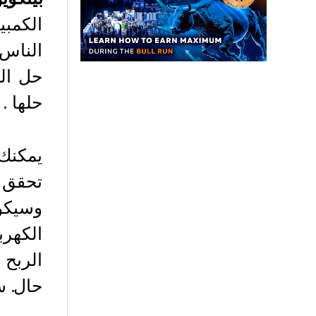
الكمبي
الناس 
حل ال
حلها .
يمكنك 
تحقق أ
وسيكون
الكهرب
الربح 
حال. س