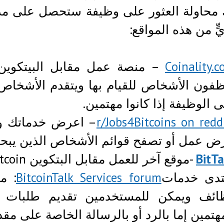
ٍّ من هذه المواقع:
Coinality.
– منصة عمل مقابل البيتكوين.
ظفون الأشخاص للقيام بها ويتقدم الأشخا
 الوظيفة إذا كانوا مهتمين.
– اعرض خدماتك و
ض عمل أو تصفح قوائم الأشخاص الذين يبح
BitT
-موقع آخر للعمل مقابل البتكوين Bitcoin.
تدى خدمات
BitcoinTalk Services forum
: م
ائف ويمكن للمستخدمين تقديم طلبات ل
هتمين إما بالرد أو بالرسالة الخاصة على مق