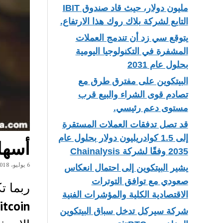
مليون دولار، حيث قاد صندوق IBIT
التابع لشركة بلاك روك هذا الارتفاع.
يتوقع سي زد أن تندمج العملات
المشفرة في التكنولوجيا اليومية
بحلول عام 2031
البيتكوين على مفترق طرق مع
تصادم قوى الشراء والبيع قرب
مستوى دعم رئيسي.
قد تصل تدفقات العملات المستقرة
إلى 1.5 كوادريليون دولار بحلول عام
أسهل
2035 وفقًا لشركة Chainalysis
6 يوليو، 2018
يشير البيتكوين إلى احتمال انعكاس
صعودي مع توافق التوترات
ربما 
الاقتصادية الكلية والمؤشرات الفنية
itcoin
شركة سيركل تدخل سباق البيتكوين