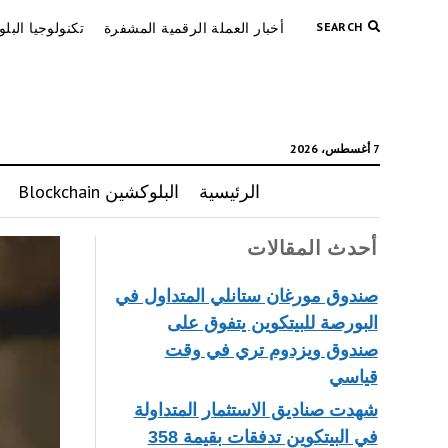
SEARCH
أخبار العملة الرقمية المشفرة
تكنولوجيا البل
7 أغسطس، 2026
الرئيسية
البلوكشين Blockchain
أحدث المقالات
صندوق مورغان ستانلي المتداول في
البورصة للبيتكوين يتفوق على
صندوق ويزدوم تري في وقت
قياسي
شهدت صناديق الاستثمار المتداولة
في البيتكوين تدفقات بقيمة 358