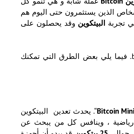
Bitcoi
عملة شابة و هي تنمو كل
أشخاص الذين يستثمرون حتى اليوم هم
في تجربة
البيتكوين
وقد يحصلون على
bitcoins. فيما يلي بعض الطرق التي تمكنك
Bitcoin Min
“. يحدث تعدين البيتكوين
 رياضية ، وينافس كل من يبحث عن
لى حوالي
25 بيتكوين
. قد يبدو أن أجهزة