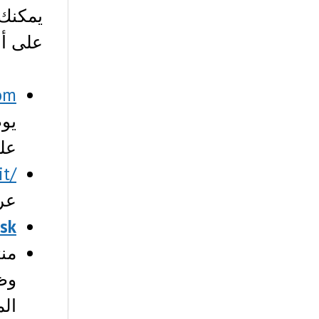
على أي
com
يو
على
/r/Jobs4Bitcoins on reddit
عر
ask
من
وظ
الم