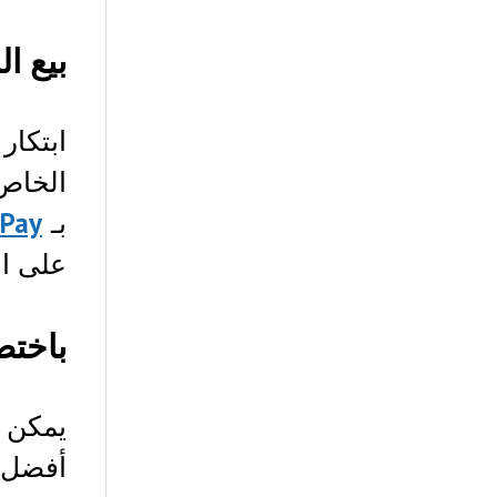
بيع ا
ابتكار
الخاص 
بـ
tPay
على ال
باختص
يمكن 
أفضل م