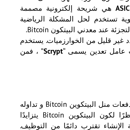
ASIC
هي شريحة إلكترونية مصممة
وية تستخدم لحل المشكلة الرياضية
د غير قليل من الخوارزميات. يستخدم
ت عامل تعدين يسمى “
Scrypt
” ، فمن
كما هو مذكور أعلاه ، يمكنك الحصول نظريا على دفعات منل البيتكوين Bitcoin و تداوله
للحصول على أموال مقابله بأي عملة أخرى. نظرًا لكون البيتكوين Bitcoin يتزايدًا
شركات البيتكوين Bitcoin الحديثة الإنشاء تقترب دائمًا من التوظيف.