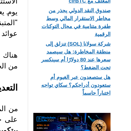
الاستث
المغلف مع cirBTC
يوم. ي
صندوق النقد الدولي يحذر من
مخاطر الاستقرار المالي وسط
“المتب
طفرة متنامية في مجال التوكنات
عوائد 
الرقمية
شركة سولانا (SOL) تنزلق إلى
منطقة المخاطرة: هل سيصمد
هناك 
سعرها عند 80 دولارًا أم سينكسر
من ال
تحت الضغط؟
هل ستصعدون عبر الغيوم أم
التعد
ستعودون أدراجكم؟ سكاي تواجه
اختباراً حاسماً
من ال
على ج
بيتكوين coin