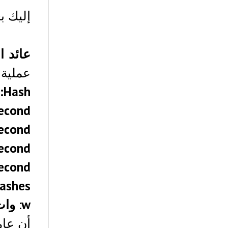
إليك ب
عائد ا
عملية 
Hash:
ع
second
econd
second
second
ashes
w
:
وات
أن عام