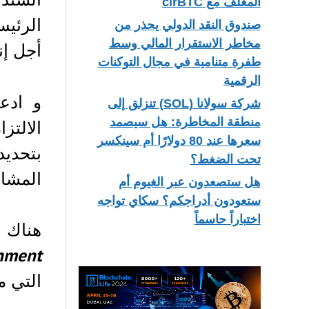
المغلف مع cirBTC
الرئيس
صندوق النقد الدولي يحذر من
مخاطر الاستقرار المالي وسط
أجل إن
طفرة متنامية في مجال التوكنات
الرقمية
و اد
شركة سولانا (SOL) تنزلق إلى
منطقة المخاطرة: هل سيصمد
الالتز
سعرها عند 80 دولارًا أم سينكسر
بتحدي
تحت الضغط؟
المشار
هل ستصعدون عبر الغيوم أم
ستعودون أدراجكم؟ سكاي تواجه
اختباراً حاسماً
هناك 
nment
التي م