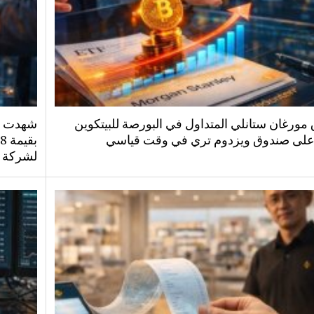
مورغان ستانلي المتداول في البورصة للبيتكوين
شهدت صن
على صندوق ويزدوم تري في وقت قياسي
لشركة ب