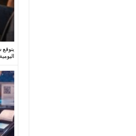
يتوقع س
اليومية 