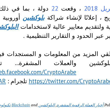
يل 2018
، وقعت
22
دولة ، بما في ذل
يج ، إعلانًا لإنشاء شراكة
بلوكشين
أوروبية 
ة ولتقديم معايير عالية لاستخدامات
البلوكش
ر عبر الحدود و التقارير التنظيمية .
لقي المزيد من المعلومات و المستجدات فيما 
بلوكشين والعملات المشفرة… تا
web.facebook.com/CryptoArabe
https://twitter.com/CryptoArab
تلجرام :
_AR
Pub
أخبار العملة الرقمية المشفرة
,
البلوكشين Blockchain
and
تكنولوج