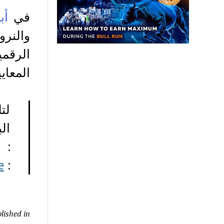
في
أبر
والنرو
الرقمي
المعايي
لت
ال
:
e
:
lished in