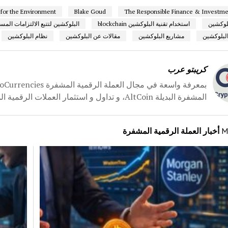
 for the Environment
Blake Goud
استخدام تقنية البلوكشين blockchain
البلوكشين لتتبع الالتزامات الم
لبلوكشين
مشاريع البلوكشين
مقالات عن البلوكشين
نظام البلوكشين
كريبتو عرب
المشفرة البديلة AltCoin، و تداول و استثمار العملات الرقمية المشفرة، انشأنا لكم موقع كريبتو عرب CryptoArabe.
M
أخبار العملة الرقمية المشفرة