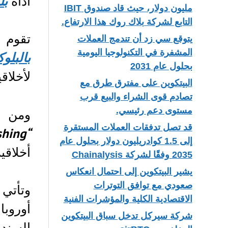
أداة
بل
مليون دولار، حيث قاد صندوق IBIT
التابع لشركة بلاك روك هذا الارتفاع.
تقوم
يتوقع سي زد أن تندمج العملات
المشفرة في التكنولوجيا اليومية
بالبلو
بحلول عام 2031
لأخلاقي
البيتكوين على مفترق طرق مع
تصادم قوى الشراء والبيع قرب
مستوى دعم رئيسي.
ومن ا
قد تصل تدفقات العملات المستقرة
“greenwashing”
إلى 1.5 كوادريليون دولار بحلول عام
أخلاقي
2035 وفقًا لشركة Chainalysis
يشير البيتكوين إلى احتمال انعكاس
صعودي مع توافق التوترات
وتأتي
الاقتصادية الكلية والمؤشرات الفنية
أوروبا
شركة سيركل تدخل سباق البيتكوين
السند