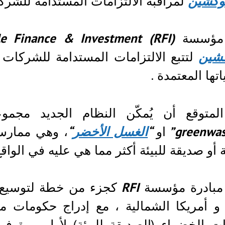
وكشين
لمراقبة الالتزامات المستدامة للشرك
 مؤسسة
(The Responsible Finance & Investment (RFI
كشين
لتتبع الالتزامات المستدامة للشركات 
اتها المعتمدة .
لمتوقع أن يُمكّن النظام الجديد مجموع
او
“
الغسل الأخضر
“
، وهي ممارسة
ة أو صديقة للبيئة أكثر مما هي عليه في الواقع
 مبادرة مؤسسة
RFI
كجزء من خطة لتوسيع ا
 و أمريكا الشمالية ، مع إدراج حكومات 
ات الخضراء (الصديقة للبيئة) لأول مرة ف