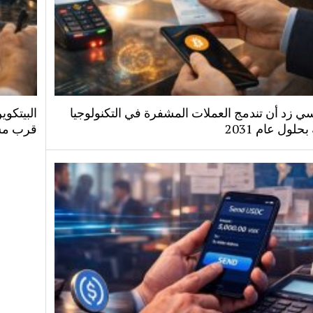
ي زد أن تندمج العملات المشفرة في التكنولوجيا
البيتكو
بحلول عام 2031
قرب مس