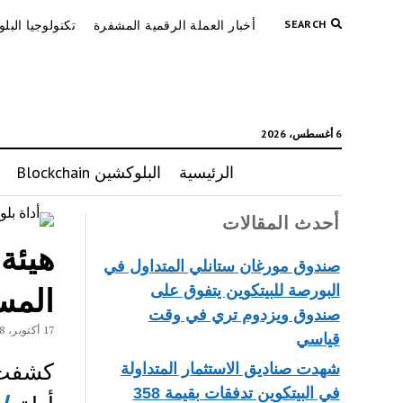
SEARCH
أخبار العملة الرقمية المشفرة
تكنولوجيا البل
6 أغسطس، 2026
الرئيسية
البلوكشين Blockchain
أحدث المقالات
هيئة 
صندوق مورغان ستانلي المتداول في
المس
البورصة للبيتكوين يتفوق على
صندوق ويزدوم تري في وقت
17 أكتوبر، 2018
قياسي
كشفت 
شهدت صناديق الاستثمار المتداولة
في البيتكوين تدفقات بقيمة 358