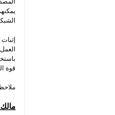
المصدر
يمكنه
الشبكة 
إثبات 
العمل 
باستخد
قوة ال
ملاحظة
مالك 