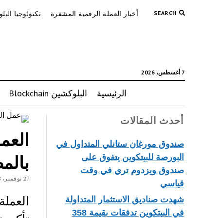
SEARCH
أخبار العملة الرقمية المشفرة
تكنولوجيا البل
7 أغسطس، 2026
الرئيسية
البلوكشين Blockchain
أحدث المقالات
العم
صندوق مورغان ستانلي المتداول في
بالم
البورصة للبيتكوين يتفوق على
صندوق ويزدوم تري في وقت
27 نوفمبر، 2018
قياسي
العملة
شهدت صناديق الاستثمار المتداولة
في البيتكوين تدفقات بقيمة 358