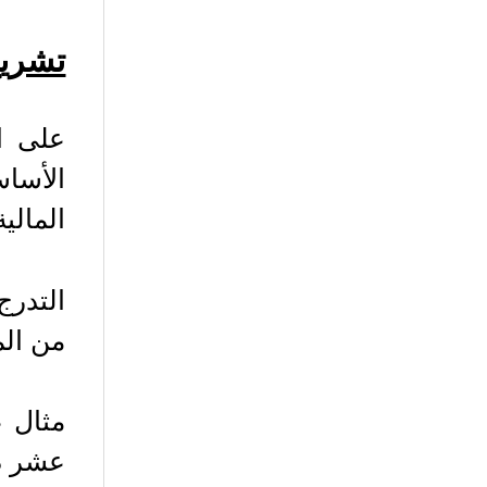
تشريح
على ال
الأساس
المالي
التدرج
من الم
مثال ع
عشر دق