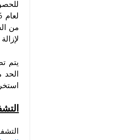
للحصول
لإزالة الألغام لعام 2016 ، ف
يتم تض
الحد م
استخرا
التشف
التشفير: