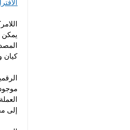
الافتر
اللامر
يمكن ت
المصدر
كيان و
الرقمي
موجود 
العملة
إلى مح