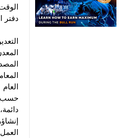
الوقت
دفتر ال
التعدي
المعد
المصد
المعام
العام
حسب ال
دائمة
إنشاؤه
العمل.