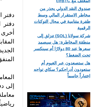
المغلف مع cirBTC
صندوق النقد الدولي يحذر من
دفتر ا
مخاطر الاستقرار المالي وسط
طفرة متنامية في مجال التوكنات
دفتر ا
الرقمية
أخرى 
شركة سولانا (SOL) تنزلق إلى
المقاب
منطقة المخاطرة: هل سيصمد
الجديد
سعرها عند 80 دولارًا أم سينكسر
تحت الضغط؟
المنفق
هل ستصعدون عبر الغيوم أم
ستعودون أدراجكم؟ سكاي تواجه
المعام
اختباراً حاسماً
إلى دف
معاملة
رياضيا