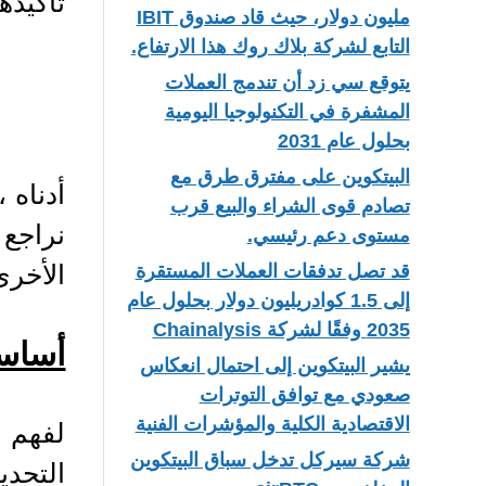
تأكيده
مليون دولار، حيث قاد صندوق IBIT
التابع لشركة بلاك روك هذا الارتفاع.
يتوقع سي زد أن تندمج العملات
المشفرة في التكنولوجيا اليومية
بحلول عام 2031
البيتكوين على مفترق طرق مع
أدناه 
تصادم قوى الشراء والبيع قرب
نراجع
مستوى دعم رئيسي.
الأخرى
قد تصل تدفقات العملات المستقرة
إلى 1.5 كوادريليون دولار بحلول عام
2035 وفقًا لشركة Chainalysis
أساسي
يشير البيتكوين إلى احتمال انعكاس
صعودي مع توافق التوترات
الاقتصادية الكلية والمؤشرات الفنية
لفهم ك
شركة سيركل تدخل سباق البيتكوين
التحديد