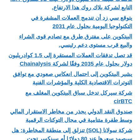
التابع لشركة بلاك روك هذا الارتفاع.
يتوقع سي زد أن تندمج العملات المشفرة في
التكنولوجيا اليومية بحلول عام 2031
البيتكوين على مفترق طرق مع تصادم قوى الشراء
والبيع قرب مستوى دعم رئيسي.
قد تصل تدفقات العملات المستقرة إلى 1.5 كوادريليون
دولار بحلول عام 2035 وفقًا لشركة Chainalysis
يشير البيتكوين إلى احتمال انعكاس صعودي مع توافق
التوترات الاقتصادية الكلية والمؤشرات الفنية
شركة سيركل تدخل سباق البيتكوين المغلف مع
cirBTC
صندوق النقد الدولي يحذر من مخاطر الاستقرار المالي
وسط طفرة متنامية في مجال التوكنات الرقمية
شركة سولانا (SOL) تنزلق إلى منطقة المخاطرة: هل
سيصمد سعرها عند 80 دولارًا أم سينكسر تحت