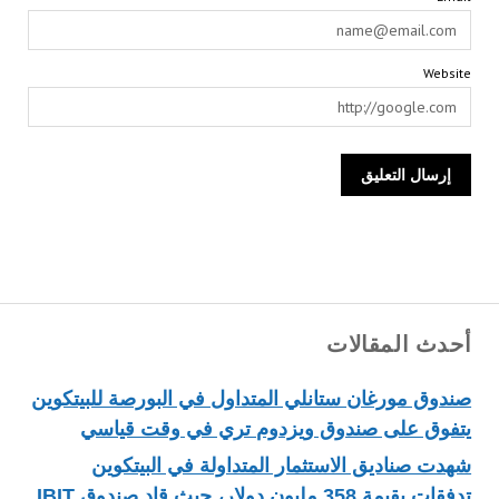
Website
أحدث المقالات
صندوق مورغان ستانلي المتداول في البورصة للبيتكوين
يتفوق على صندوق ويزدوم تري في وقت قياسي
شهدت صناديق الاستثمار المتداولة في البيتكوين
تدفقات بقيمة 358 مليون دولار، حيث قاد صندوق IBIT