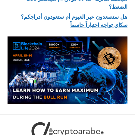
الضغط؟
هل ستصعدون عبر الغيوم أم ستعودون أدراجكم؟
سكاي تواجه اختباراً حاسماً