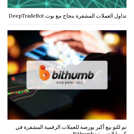
تداول العملات المشفرة بنجاح مع بوت DeepTradeBot
تم للتو بيع أكبر بورصة للعملات الرقمية المشفرة في
كوريا الجنوبية : Bithumb