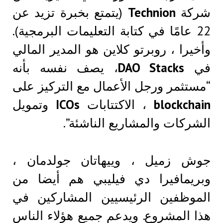
شركة
Technion
(يتمتع بخبرة تزيد عن
22 عامًا في كتابة التعليمات البرمجية).
وأخيرا ، روبرتو كلاين هو المدير المالي
في
DAO Stacks
، يصف نفسه بأنه
“مستثمر ورجل الأعمال مع التركيز على
blockchain
، الاكتتابات
ICOs
وتمويل
الشركات والمشاريع الناشئة”.
جوش زميل ، وييهاتان جولدمان ،
وبريمافيرا دي فيليبي هم أيضا من
الموظفين الرئيسيين المشاركين في
هذا المشروع. ويدعم جميع هؤلاء الناس