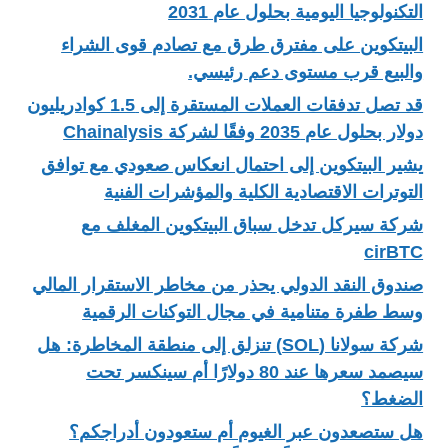
التكنولوجيا اليومية بحلول عام 2031
البيتكوين على مفترق طرق مع تصادم قوى الشراء
والبيع قرب مستوى دعم رئيسي.
قد تصل تدفقات العملات المستقرة إلى 1.5 كوادريليون
دولار بحلول عام 2035 وفقًا لشركة Chainalysis
يشير البيتكوين إلى احتمال انعكاس صعودي مع توافق
التوترات الاقتصادية الكلية والمؤشرات الفنية
شركة سيركل تدخل سباق البيتكوين المغلف مع
cirBTC
صندوق النقد الدولي يحذر من مخاطر الاستقرار المالي
وسط طفرة متنامية في مجال التوكنات الرقمية
شركة سولانا (SOL) تنزلق إلى منطقة المخاطرة: هل
سيصمد سعرها عند 80 دولارًا أم سينكسر تحت
الضغط؟
هل ستصعدون عبر الغيوم أم ستعودون أدراجكم؟