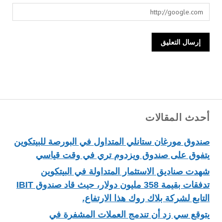
أحدث المقالات
صندوق مورغان ستانلي المتداول في البورصة للبيتكوين
يتفوق على صندوق ويزدوم تري في وقت قياسي
شهدت صناديق الاستثمار المتداولة في البيتكوين
تدفقات بقيمة 358 مليون دولار، حيث قاد صندوق IBIT
التابع لشركة بلاك روك هذا الارتفاع.
يتوقع سي زد أن تندمج العملات المشفرة في