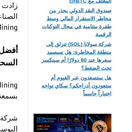
المغلف مع cirBTC
زادت ص
صندوق النقد الدولي يحذر من
مخاطر الاستقرار المالي وسط
Mining للعملات المشفرة التي لم تتوقف منذ
طفرة متنامية في مجال التوكنات
الرقمية
شركة سولانا (SOL) تنزلق إلى
منطقة المخاطرة: هل سيصمد
السحا
سعرها عند 80 دولارًا أم سينكسر
تحت الضغط؟
هل ستصعدون عبر الغيوم أم
ستعودون أدراجكم؟ سكاي تواجه
اختباراً حاسماً
بسمعة 
شركة
البوسن