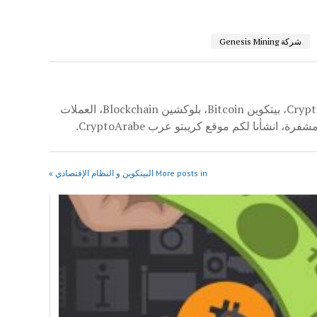
شركة Genesis Mining
بمعرفة واسعة في مجال العملة الرقمية المشفرة CryptoCurrencies، بيتكوين Bitcoin، بلوكشين Blockchain، العملات
More posts in البيتكوين و النظام الإقتصادي »