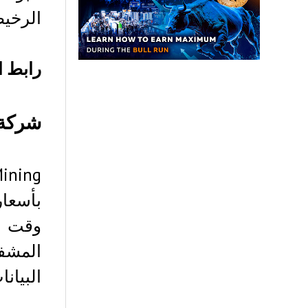
الرخيص
رابط ا
شركة ال
بأسعا
المشفر
البيان