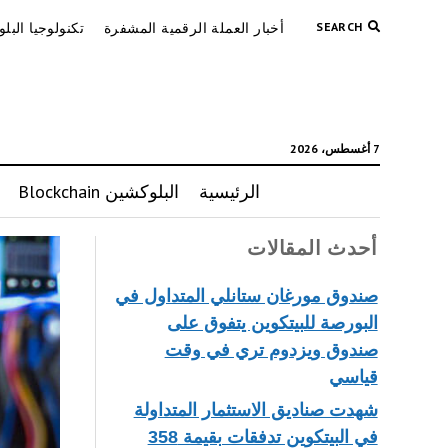
SEARCH
أخبار العملة الرقمية المشفرة
تكنولوجيا البل
7 أغسطس، 2026
الرئيسية
البلوكشين Blockchain
أحدث المقالات
صندوق مورغان ستانلي المتداول في
البورصة للبيتكوين يتفوق على
صندوق ويزدوم تري في وقت
قياسي
شهدت صناديق الاستثمار المتداولة
في البيتكوين تدفقات بقيمة 358