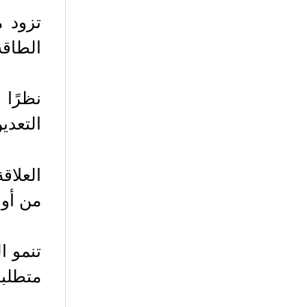
الطاقة 
التعدي
من أوا
تنمو ا
متطلبا