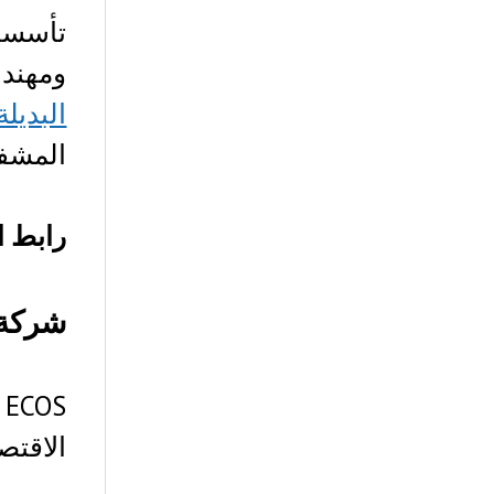
تأسست الشركة 
ومهندس
البديلة tcoins
المشفر
رابط ا
شركة التع
S
الاقتص