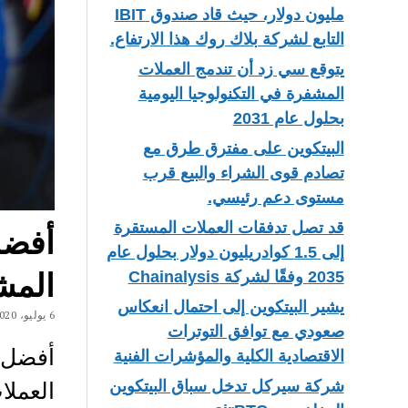
مليون دولار، حيث قاد صندوق IBIT
التابع لشركة بلاك روك هذا الارتفاع.
يتوقع سي زد أن تندمج العملات
المشفرة في التكنولوجيا اليومية
بحلول عام 2031
البيتكوين على مفترق طرق مع
تصادم قوى الشراء والبيع قرب
مستوى دعم رئيسي.
قد تصل تدفقات العملات المستقرة
إلى 1.5 كوادريليون دولار بحلول عام
المش
2035 وفقًا لشركة Chainalysis
يشير البيتكوين إلى احتمال انعكاس
6 يوليو، 2020
صعودي مع توافق التوترات
الاقتصادية الكلية والمؤشرات الفنية
العمل
شركة سيركل تدخل سباق البيتكوين