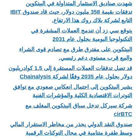
شهدت صناديق الاستثمار المتداولة في البيتكوين
تدفقات بقيمة 358 مليون دولار، حيث قاد صندوق IBIT
التابع لشركة بلاك روك هذا الارتفاع.
يتوقع سي زد أن تندمج العملات المشفرة في
التكنولوجيا اليومية بحلول عام 2031
البيتكوين على مفترق طرق مع تصادم قوى الشراء
والبيع قرب مستوى دعم رئيسي.
قد تصل تدفقات العملات المستقرة إلى 1.5 كوادريليون
دولار بحلول عام 2035 وفقًا لشركة Chainalysis
يشير البيتكوين إلى احتمال انعكاس صعودي مع توافق
التوترات الاقتصادية الكلية والمؤشرات الفنية
شركة سيركل تدخل سباق البيتكوين المغلف مع
cirBTC
صندوق النقد الدولي يحذر من مخاطر الاستقرار المالي
وسط طفرة متنامية في مجال التوكنات الرقمية