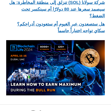
شركة سولانا (SOL) تنزلق إلى منطقة المخاطرة: هل
سيصمد سعرها عند 80 دولارًا أم سينكسر تحت
الضغط؟
هل ستصعدون عبر الغيوم أم ستعودون أدراجكم؟
سكاي تواجه اختباراً حاسماً