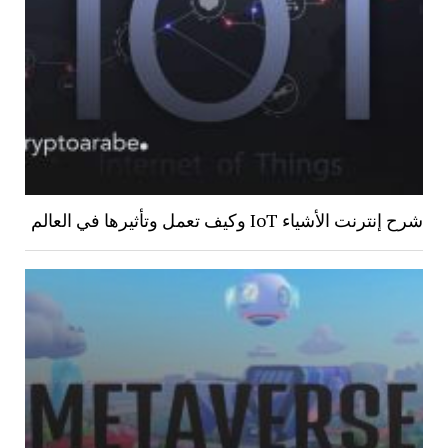
شرح إنترنت الأشياء IoT وكيف تعمل وتأثيرها في العالم