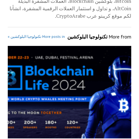
Bitcoin، بلوكشين Blockchain، العملات المشفرة البديلة
AltCoin، و تداول و استثمار العملات الرقمية المشفرة، انشأنا
لكم موقع كريبتو عرب CryptoArabe.
More from
تكنولوجيا البلوكشين
More posts in تكنولوجيا البلوكشين »