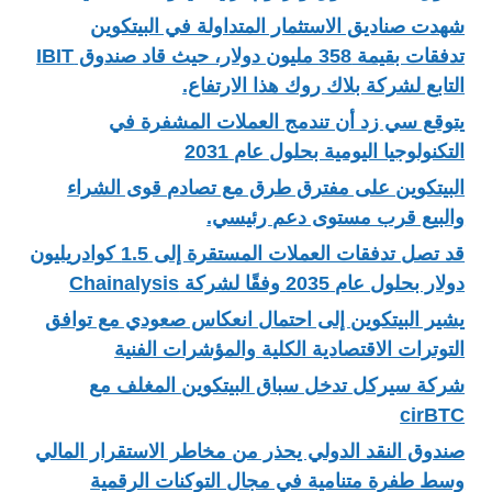
شهدت صناديق الاستثمار المتداولة في البيتكوين
تدفقات بقيمة 358 مليون دولار، حيث قاد صندوق IBIT
التابع لشركة بلاك روك هذا الارتفاع.
يتوقع سي زد أن تندمج العملات المشفرة في
التكنولوجيا اليومية بحلول عام 2031
البيتكوين على مفترق طرق مع تصادم قوى الشراء
والبيع قرب مستوى دعم رئيسي.
قد تصل تدفقات العملات المستقرة إلى 1.5 كوادريليون
دولار بحلول عام 2035 وفقًا لشركة Chainalysis
يشير البيتكوين إلى احتمال انعكاس صعودي مع توافق
التوترات الاقتصادية الكلية والمؤشرات الفنية
شركة سيركل تدخل سباق البيتكوين المغلف مع
cirBTC
صندوق النقد الدولي يحذر من مخاطر الاستقرار المالي
وسط طفرة متنامية في مجال التوكنات الرقمية