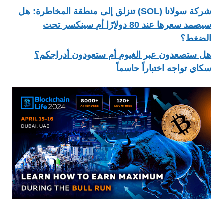
شركة سولانا (SOL) تنزلق إلى منطقة المخاطرة: هل
سيصمد سعرها عند 80 دولارًا أم سينكسر تحت
الضغط؟
هل ستصعدون عبر الغيوم أم ستعودون أدراجكم؟
سكاي تواجه اختباراً حاسماً