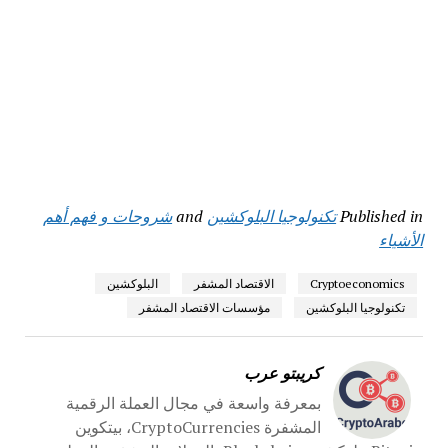
Published in
تكنولوجيا البلوكشين
and
شروحات و فهم أهم
الأشياء
Cryptoeconomics
الاقتصاد المشفر
البلوكشين
تكنولوجيا البلوكشين
مؤسسات الاقتصاد المشفر
كريبتو عرب
بمعرفة واسعة في مجال العملة الرقمية
المشفرة CryptoCurrencies، بيتكوين