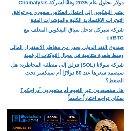
دولار بحلول عام 2035 وفقًا لشركة Chainalysis
يشير البيتكوين إلى احتمال انعكاس صعودي مع توافق
التوترات الاقتصادية الكلية والمؤشرات الفنية
شركة سيركل تدخل سباق البيتكوين المغلف مع
cirBTC
صندوق النقد الدولي يحذر من مخاطر الاستقرار المالي
وسط طفرة متنامية في مجال التوكنات الرقمية
شركة سولانا (SOL) تنزلق إلى منطقة المخاطرة: هل
سيصمد سعرها عند 80 دولارًا أم سينكسر تحت
الضغط؟
هل ستصعدون عبر الغيوم أم ستعودون أدراجكم؟
سكاي تواجه اختباراً حاسماً