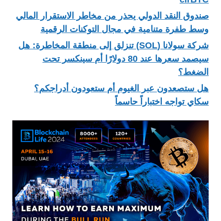
صندوق النقد الدولي يحذر من مخاطر الاستقرار المالي
وسط طفرة متنامية في مجال التوكنات الرقمية
شركة سولانا (SOL) تنزلق إلى منطقة المخاطرة: هل
سيصمد سعرها عند 80 دولارًا أم سينكسر تحت
الضغط؟
هل ستصعدون عبر الغيوم أم ستعودون أدراجكم؟
سكاي تواجه اختباراً حاسماً