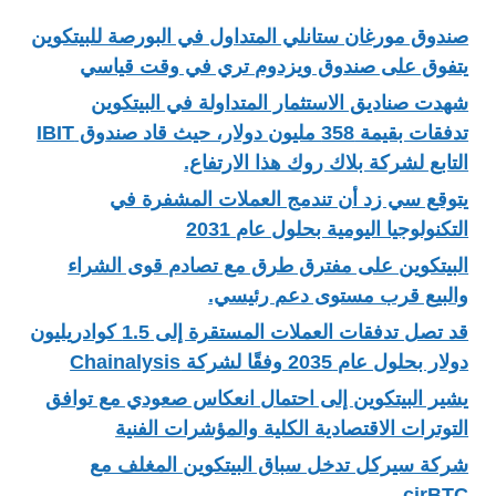
صندوق مورغان ستانلي المتداول في البورصة للبيتكوين
يتفوق على صندوق ويزدوم تري في وقت قياسي
شهدت صناديق الاستثمار المتداولة في البيتكوين
تدفقات بقيمة 358 مليون دولار، حيث قاد صندوق IBIT
التابع لشركة بلاك روك هذا الارتفاع.
يتوقع سي زد أن تندمج العملات المشفرة في
التكنولوجيا اليومية بحلول عام 2031
البيتكوين على مفترق طرق مع تصادم قوى الشراء
والبيع قرب مستوى دعم رئيسي.
قد تصل تدفقات العملات المستقرة إلى 1.5 كوادريليون
دولار بحلول عام 2035 وفقًا لشركة Chainalysis
يشير البيتكوين إلى احتمال انعكاس صعودي مع توافق
التوترات الاقتصادية الكلية والمؤشرات الفنية
شركة سيركل تدخل سباق البيتكوين المغلف مع
cirBTC