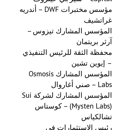
مؤسس مختبرات DWF – أندريه
غراتشيف
المؤسس المشارك تيزوس –
آرثر بريتمان
محفظة الثقة للرئيس التنفيذي
– إيوين تشين
المؤسس المشارك Osmosis
Labs – صني أغاروال
المؤسس المشارك لشركة Sui
(Mysten Labs) – كوستاس
تشالكياس
رئيس الاستثمارات في