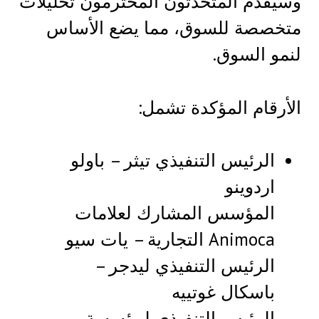
وسيقدم المتحدثون المحترمون تحليلات
متخصصة للسوق، مما يضع الأساس
لنمو السوق.
الأرقام المؤكدة تشمل:
الرئيس التنفيذي تيثر – باولو
اردوينو
المؤسس المشارك لعلامات
Animoca التجارية – يات سيو
الرئيس التنفيذي ليدجر –
باسكال غوتييه
الرئيس التنفيذي لمؤسسة