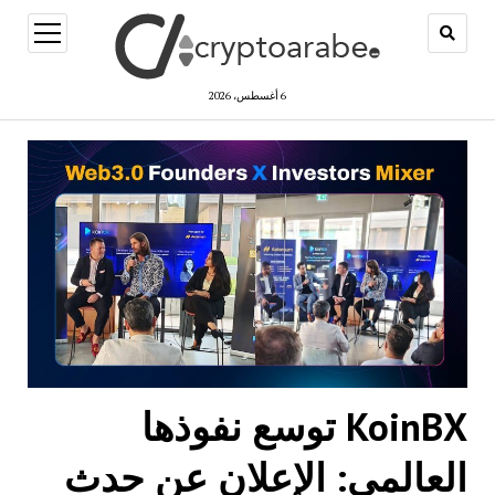
open
menu
6 أغسطس، 2026
KoinBX توسع نفوذها
العالمي: الإعلان عن حدث