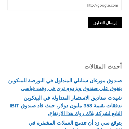
أحدث المقالات
صندوق مورغان ستانلي المتداول في البورصة للبيتكوين
يتفوق على صندوق ويزدوم تري في وقت قياسي
شهدت صناديق الاستثمار المتداولة في البيتكوين
تدفقات بقيمة 358 مليون دولار، حيث قاد صندوق IBIT
التابع لشركة بلاك روك هذا الارتفاع.
يتوقع سي زد أن تندمج العملات المشفرة في