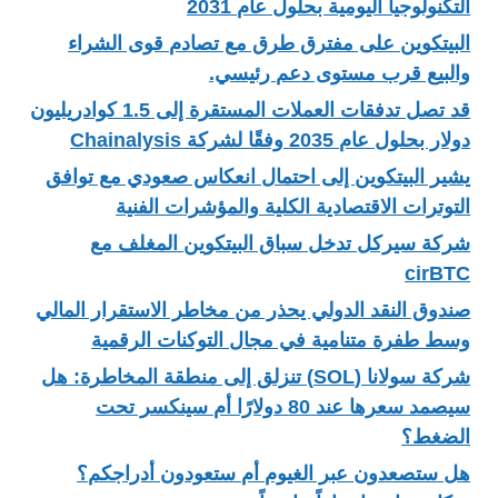
التكنولوجيا اليومية بحلول عام 2031
البيتكوين على مفترق طرق مع تصادم قوى الشراء
والبيع قرب مستوى دعم رئيسي.
قد تصل تدفقات العملات المستقرة إلى 1.5 كوادريليون
دولار بحلول عام 2035 وفقًا لشركة Chainalysis
يشير البيتكوين إلى احتمال انعكاس صعودي مع توافق
التوترات الاقتصادية الكلية والمؤشرات الفنية
شركة سيركل تدخل سباق البيتكوين المغلف مع
cirBTC
صندوق النقد الدولي يحذر من مخاطر الاستقرار المالي
وسط طفرة متنامية في مجال التوكنات الرقمية
شركة سولانا (SOL) تنزلق إلى منطقة المخاطرة: هل
سيصمد سعرها عند 80 دولارًا أم سينكسر تحت
الضغط؟
هل ستصعدون عبر الغيوم أم ستعودون أدراجكم؟