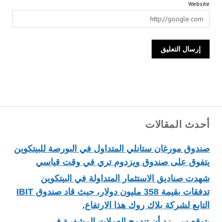
Website
أحدث المقالات
صندوق مورغان ستانلي المتداول في البورصة للبيتكوين
يتفوق على صندوق ويزدوم تري في وقت قياسي
شهدت صناديق الاستثمار المتداولة في البيتكوين
تدفقات بقيمة 358 مليون دولار، حيث قاد صندوق IBIT
التابع لشركة بلاك روك هذا الارتفاع.
يتوقع سي زد أن تندمج العملات المشفرة في