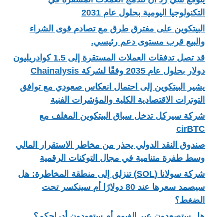
التكنولوجيا اليومية بحلول عام 2031
البيتكوين على مفترق طرق مع تصادم قوى الشراء
والبيع قرب مستوى دعم رئيسي.
قد تصل تدفقات العملات المستقرة إلى 1.5 كوادريليون
دولار بحلول عام 2035 وفقًا لشركة Chainalysis
يشير البيتكوين إلى احتمال انعكاس صعودي مع توافق
التوترات الاقتصادية الكلية والمؤشرات الفنية
شركة سيركل تدخل سباق البيتكوين المغلف مع
cirBTC
صندوق النقد الدولي يحذر من مخاطر الاستقرار المالي
وسط طفرة متنامية في مجال التوكنات الرقمية
شركة سولانا (SOL) تنزلق إلى منطقة المخاطرة: هل
سيصمد سعرها عند 80 دولارًا أم سينكسر تحت
الضغط؟
هل ستصعدون عبر الغيوم أم ستعودون أدراجكم؟