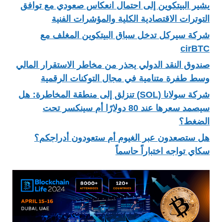
يشير البيتكوين إلى احتمال انعكاس صعودي مع توافق
التوترات الاقتصادية الكلية والمؤشرات الفنية
شركة سيركل تدخل سباق البيتكوين المغلف مع
cirBTC
صندوق النقد الدولي يحذر من مخاطر الاستقرار المالي
وسط طفرة متنامية في مجال التوكنات الرقمية
شركة سولانا (SOL) تنزلق إلى منطقة المخاطرة: هل
سيصمد سعرها عند 80 دولارًا أم سينكسر تحت
الضغط؟
هل ستصعدون عبر الغيوم أم ستعودون أدراجكم؟
سكاي تواجه اختباراً حاسماً