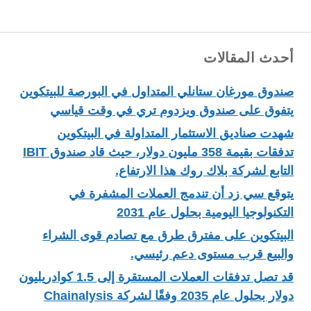
أحدث المقالات
صندوق مورغان ستانلي المتداول في البورصة للبيتكوين
يتفوق على صندوق ويزدوم تري في وقت قياسي
شهدت صناديق الاستثمار المتداولة في البيتكوين
تدفقات بقيمة 358 مليون دولار، حيث قاد صندوق IBIT
التابع لشركة بلاك روك هذا الارتفاع.
يتوقع سي زد أن تندمج العملات المشفرة في
التكنولوجيا اليومية بحلول عام 2031
البيتكوين على مفترق طرق مع تصادم قوى الشراء
والبيع قرب مستوى دعم رئيسي.
قد تصل تدفقات العملات المستقرة إلى 1.5 كوادريليون
دولار بحلول عام 2035 وفقًا لشركة Chainalysis