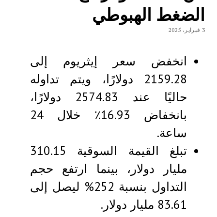
الضغط الهبوطي
3 فبراير، 2025
انخفض سعر إيثريوم إلى
2159.28 دولارًا، ويتم تداوله
حاليًا عند 2574.83 دولارًا،
بانخفاض 16.93٪ خلال 24
ساعة.
تبلغ القيمة السوقية 310.15
مليار دولار، بينما ارتفع حجم
التداول بنسبة 252% ليصل إلى
83.61 مليار دولار.