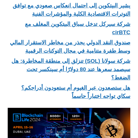
يشير البيتكوين إلى احتمال انعكاس صعودي مع توافق
التوترات الاقتصادية الكلية والمؤشرات الفنية
شركة سيركل تدخل سباق البيتكوين المغلف مع
cirBTC
صندوق النقد الدولي يحذر من مخاطر الاستقرار المالي
وسط طفرة متنامية في مجال التوكنات الرقمية
شركة سولانا (SOL) تنزلق إلى منطقة المخاطرة: هل
سيصمد سعرها عند 80 دولارًا أم سينكسر تحت
الضغط؟
هل ستصعدون عبر الغيوم أم ستعودون أدراجكم؟
سكاي تواجه اختباراً حاسماً