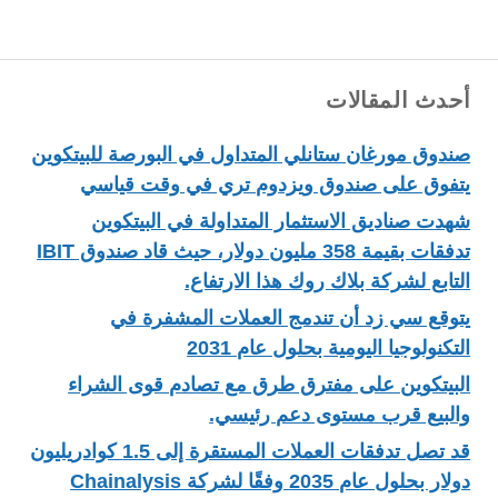
أحدث المقالات
صندوق مورغان ستانلي المتداول في البورصة للبيتكوين
يتفوق على صندوق ويزدوم تري في وقت قياسي
شهدت صناديق الاستثمار المتداولة في البيتكوين
تدفقات بقيمة 358 مليون دولار، حيث قاد صندوق IBIT
التابع لشركة بلاك روك هذا الارتفاع.
يتوقع سي زد أن تندمج العملات المشفرة في
التكنولوجيا اليومية بحلول عام 2031
البيتكوين على مفترق طرق مع تصادم قوى الشراء
والبيع قرب مستوى دعم رئيسي.
قد تصل تدفقات العملات المستقرة إلى 1.5 كوادريليون
دولار بحلول عام 2035 وفقًا لشركة Chainalysis