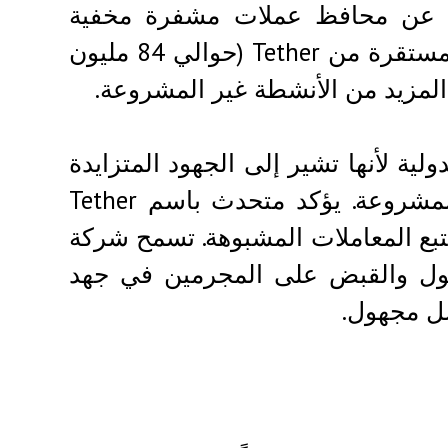
ة، عن محافظ عملات مشفرة مخفية
تحتوي على ما قيمته 2.5 مليون من عملة USDT المستقرة من Tether (حوالي 84 مليون
المزيد من الأنشطة غير المشروعة.
دولية لأنها تشير إلى الجهود المتزايدة
لتتبع واستعادة ممتلكات العملات المشفرة غير المشروعة. يؤكد متحدث باسم Tether
تتبع المعاملات المشبوهة. تسمح شركة
صول والقبض على المجرمين في جهد
ل مجهول.