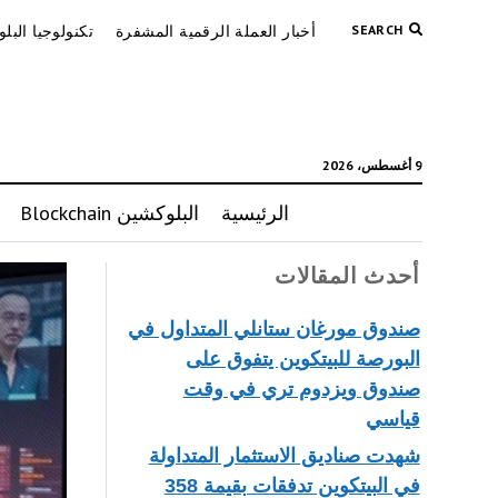
SEARCH
أخبار العملة الرقمية المشفرة
تكنولوجيا البل
9 أغسطس، 2026
الرئيسية
البلوكشين Blockchain
أحدث المقالات
صندوق مورغان ستانلي المتداول في
البورصة للبيتكوين يتفوق على
صندوق ويزدوم تري في وقت
قياسي
شهدت صناديق الاستثمار المتداولة
في البيتكوين تدفقات بقيمة 358