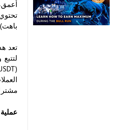
أعمق،
باهت).
تعد هذ
العمل
مشترك 
عملية 