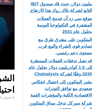
مليون دولار، حيث قاد صندوق IBIT
التابع لشركة بلاك روك هذا الارتفاع.
يتوقع سي زد أن تندمج العملات
المشفرة في التكنولوجيا اليومية
بحلول عام 2031
البيتكوين على مفترق طرق مع
تصادم قوى الشراء والبيع قرب
مستوى دعم رئيسي.
قد تصل تدفقات العملات المستقرة
إلى 1.5 كوادريليون دولار بحلول عام
2035 وفقًا لشركة Chainalysis
يشير البيتكوين إلى احتمال انعكاس
احتيا
صعودي مع توافق التوترات
الاقتصادية الكلية والمؤشرات الفنية
11 فبراير، 2025
شركة سيركل تدخل سباق البيتكوين