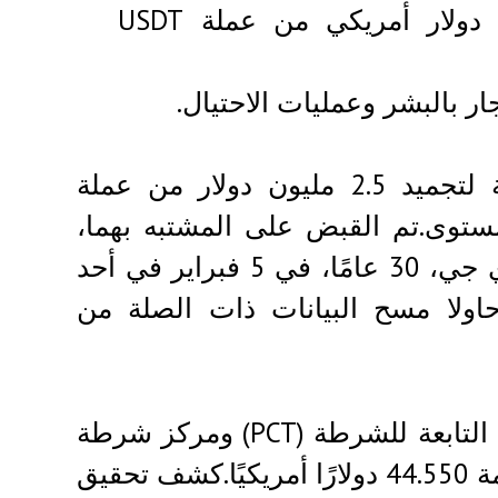
قامت الشرطة التايلاندية بتجميد 2.5 مليون دولار أمريكي من عملة USDT
 بالبشر وعمليات الاحتيال.
تعاونت الشرطة التايلاندية مع السلطات الصينية لتجميد 2.5 مليون دولار من عملة
فيعة المستوى.تم القبض على المشتبه بهما،
وهما مواطنان صينيان، يي وانيو، 29 عامًا، ولي وي جي، 30 عامًا، في 5 فبراير في أحد
اولا مسح البيانات ذات الصلة من
كشف التحقيق، الذي قادته فرقة العمل السيبرانية التابعة للشرطة (PCT) ومركز شرطة
هوامارك، في البداية عن أصول تمت مصادرتها بقيمة 44.550 دولارًا أمريكيًا.كشف تحقيق