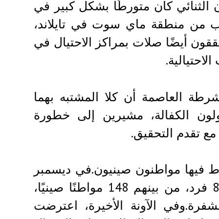
ن الثنائي كان متورطًا بشكل كبير في
لقرب من منطقة ماي سوت في تايلاند،
ون أيضًا صلات بمراكز الاحتيال في
لاحتيالية.
رطة العاصمة أن كلا المشتبه بهما
ؤولون الكفالة، مشيرين إلى خطورة
ع تقدم التحقيق.
رط فيها مواطنون صينيون.في ديسمبر
2024، ألقت السلطات النيجيرية القبض على 800 فرد، من بينهم 148 مواطنًا صينيًا،
مشفرة.وفي الآونة الأخيرة، اعترضت