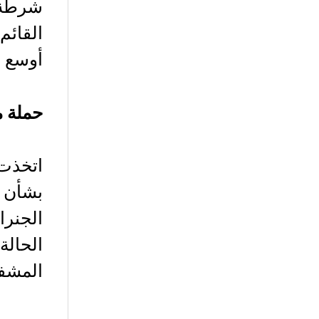
القائم
أوسع ن
حملة م
اتخذت 
بشأن ا
الجنرا
الحالة
المشفر