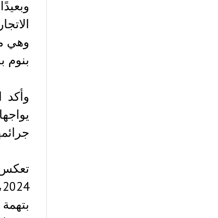
وبعيدً
الاتجا
وهي مر
بنوم ب
وأكد 
يواجه
جرائمه
تعكس ه
بتهمة 