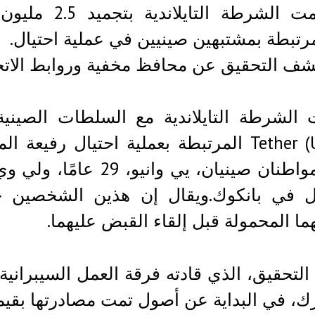
رتبطة بمشتبهين صينيين في عملية احتيال.
ف التحقيق عن محافظ مخفية وروابط الاتجار
Tether (USDT) المرتبطة بعملية احتيال ر
زل في بانكوك.ويقال إن هذين الشخصين ح
ما المحمولة قبل إلقاء القبض عليهما.