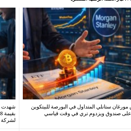
مورغان ستانلي المتداول في البورصة للبيتكوين
شهدت صن
على صندوق ويزدوم تري في وقت قياسي
لشركة ب