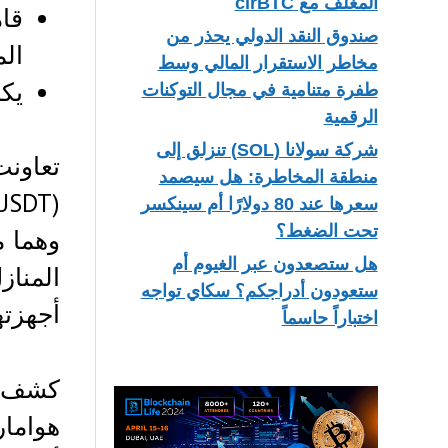
المغلف مع cirBTC
صندوق النقد الدولي يحذر من
الم
مخاطر الاستقرار المالي وسط
يكش
طفرة متنامية في مجال التوكنات
الرقمية
شركة سولانا (SOL) تنزلق إلى
منطقة المخاطرة: هل سيصمد
سعرها عند 80 دولارًا أم سينكسر
تحت الضغط؟
هل ستصعدون عبر الغيوم أم
المنا
ستعودون أدراجكم؟ سكاي تواجه
أجهزته
اختباراً حاسماً