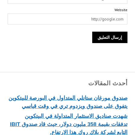
Website
أحدث المقالات
صندوق مورغان ستانلي المتداول في البورصة للبيتكوين
يتفوق على صندوق ويزدوم تري في وقت قياسي
شهدت صناديق الاستثمار المتداولة في البيتكوين
تدفقات بقيمة 358 مليون دولار، حيث قاد صندوق IBIT
التابع لشركة بلاك روك هذا الارتفاع.