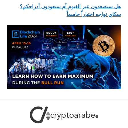
هل ستصعدون عبر الغيوم أم ستعودون أدراجكم؟
سكاي تواجه اختباراً حاسماً