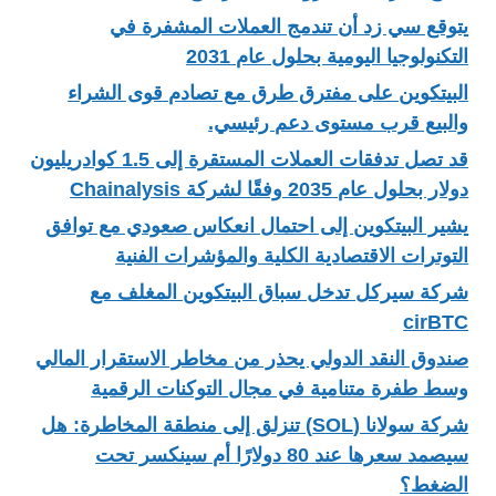
يتوقع سي زد أن تندمج العملات المشفرة في
التكنولوجيا اليومية بحلول عام 2031
البيتكوين على مفترق طرق مع تصادم قوى الشراء
والبيع قرب مستوى دعم رئيسي.
قد تصل تدفقات العملات المستقرة إلى 1.5 كوادريليون
دولار بحلول عام 2035 وفقًا لشركة Chainalysis
يشير البيتكوين إلى احتمال انعكاس صعودي مع توافق
التوترات الاقتصادية الكلية والمؤشرات الفنية
شركة سيركل تدخل سباق البيتكوين المغلف مع
cirBTC
صندوق النقد الدولي يحذر من مخاطر الاستقرار المالي
وسط طفرة متنامية في مجال التوكنات الرقمية
شركة سولانا (SOL) تنزلق إلى منطقة المخاطرة: هل
سيصمد سعرها عند 80 دولارًا أم سينكسر تحت
الضغط؟