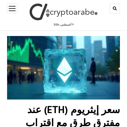
open
menu
9 أغسطس، 2026
سعر إيثريوم (ETH) عند
مفترق طرق مع اقتراب