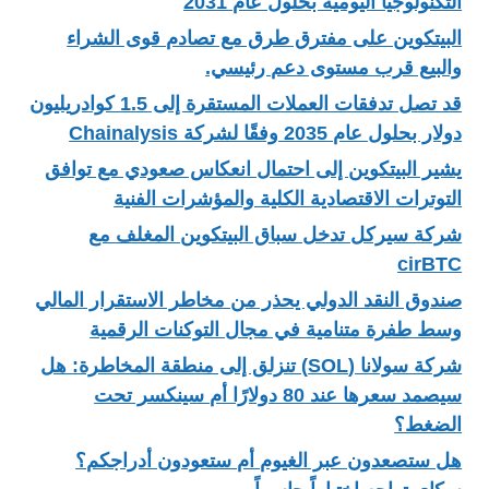
التكنولوجيا اليومية بحلول عام 2031
البيتكوين على مفترق طرق مع تصادم قوى الشراء
والبيع قرب مستوى دعم رئيسي.
قد تصل تدفقات العملات المستقرة إلى 1.5 كوادريليون
دولار بحلول عام 2035 وفقًا لشركة Chainalysis
يشير البيتكوين إلى احتمال انعكاس صعودي مع توافق
التوترات الاقتصادية الكلية والمؤشرات الفنية
شركة سيركل تدخل سباق البيتكوين المغلف مع
cirBTC
صندوق النقد الدولي يحذر من مخاطر الاستقرار المالي
وسط طفرة متنامية في مجال التوكنات الرقمية
شركة سولانا (SOL) تنزلق إلى منطقة المخاطرة: هل
سيصمد سعرها عند 80 دولارًا أم سينكسر تحت
الضغط؟
هل ستصعدون عبر الغيوم أم ستعودون أدراجكم؟