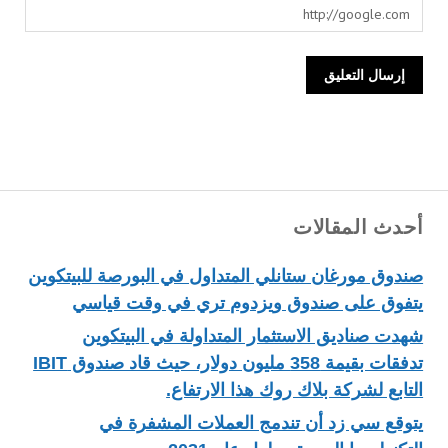
أحدث المقالات
صندوق مورغان ستانلي المتداول في البورصة للبيتكوين
يتفوق على صندوق ويزدوم تري في وقت قياسي
شهدت صناديق الاستثمار المتداولة في البيتكوين
تدفقات بقيمة 358 مليون دولار، حيث قاد صندوق IBIT
التابع لشركة بلاك روك هذا الارتفاع.
يتوقع سي زد أن تندمج العملات المشفرة في