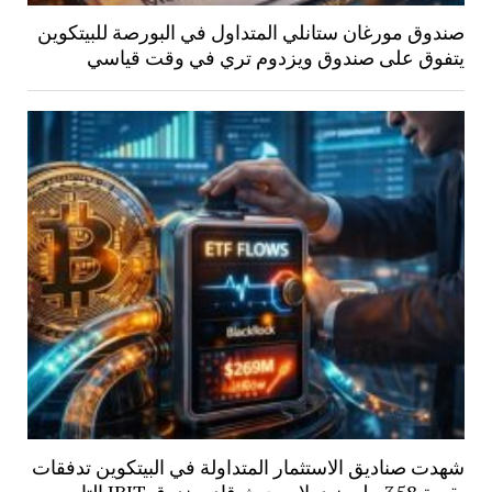
صندوق مورغان ستانلي المتداول في البورصة للبيتكوين
يتفوق على صندوق ويزدوم تري في وقت قياسي
شهدت صناديق الاستثمار المتداولة في البيتكوين تدفقات
بقيمة 358 مليون دولار، حيث قاد صندوق IBIT التابع