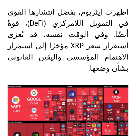
أظهرت إيثريوم، بفضل انتشارها القوي
في التمويل اللامركزي (DeFi)، قوةً
أيضًا. وفي الوقت نفسه، قد يُعزى
استقرار سعر XRP مؤخرًا إلى استمرار
الاهتمام المؤسسي واليقين القانوني
بشأن وضعها.