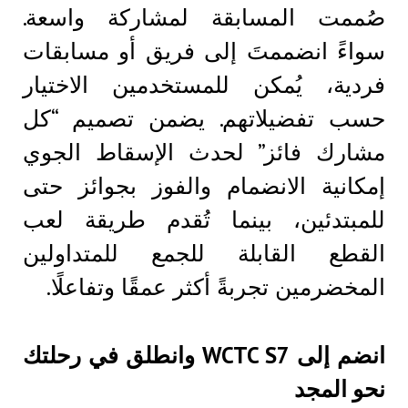
صُممت المسابقة لمشاركة واسعة.
سواءً انضممتَ إلى فريق أو مسابقات
فردية، يُمكن للمستخدمين الاختيار
حسب تفضيلاتهم. يضمن تصميم “كل
مشارك فائز” لحدث الإسقاط الجوي
إمكانية الانضمام والفوز بجوائز حتى
للمبتدئين، بينما تُقدم طريقة لعب
القطع القابلة للجمع للمتداولين
المخضرمين تجربةً أكثر عمقًا وتفاعلًا.
انضم إلى WCTC S7 وانطلق في رحلتك
نحو المجد