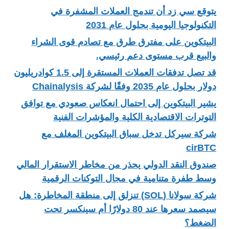
يتوقع سي زد أن تندمج العملات المشفرة في
التكنولوجيا اليومية بحلول عام 2031
البيتكوين على مفترق طرق مع تصادم قوى الشراء
والبيع قرب مستوى دعم رئيسي.
قد تصل تدفقات العملات المستقرة إلى 1.5 كوادريليون
دولار بحلول عام 2035 وفقًا لشركة Chainalysis
يشير البيتكوين إلى احتمال انعكاس صعودي مع توافق
التوترات الاقتصادية الكلية والمؤشرات الفنية
شركة سيركل تدخل سباق البيتكوين المغلف مع
cirBTC
صندوق النقد الدولي يحذر من مخاطر الاستقرار المالي
وسط طفرة متنامية في مجال التوكنات الرقمية
شركة سولانا (SOL) تنزلق إلى منطقة المخاطرة: هل
سيصمد سعرها عند 80 دولارًا أم سينكسر تحت
الضغط؟