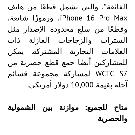
الفائقة”، والتي تشمل قطعًا من هاتف
iPhone 16 Pro Max، ورموزًا شائعة،
وقطعًا من سلع محدودة الإصدار مثل
السترات والزجاجات العازلة ذات
العلامات التجارية المشتركة. يمكن
للمشاركين أيضًا جمع قطع حصرية من
WCTC S7 لمشاركة مجموعة قسائم
آجلة بقيمة 10,000 دولار أمريكي.
متاح للجميع: موازنة بين الشمولية
والحصرية