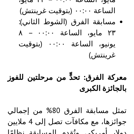
الساعة ٠٠:٠٠ (بتوقيت غرينتش)
مسابقة الفرق (الشوط الثاني):
٢٣ مايو، الساعة ٠٠:٠٠ – ٨
يونيو، الساعة ٠٠:٠٠ (بتوقيت
غرينتش)
معركة الفرق: تحدٍّ من مرحلتين للفوز
بالجائزة الكبرى
تمثل مسابقة الفرق 80% من إجمالي
جوائزها، مع مكافآت تصل إلى 4 ملايين
دولار أمريكي. وتُقدم المسابقة نظامًا