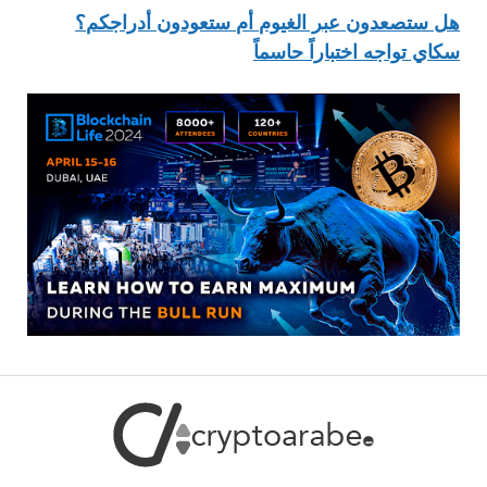
هل ستصعدون عبر الغيوم أم ستعودون أدراجكم؟
سكاي تواجه اختباراً حاسماً