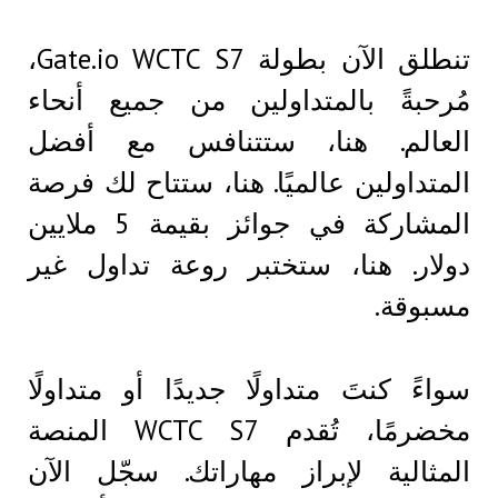
تنطلق الآن بطولة Gate.io WCTC S7،
مُرحبةً بالمتداولين من جميع أنحاء
العالم. هنا، ستتنافس مع أفضل
المتداولين عالميًا. هنا، ستتاح لك فرصة
المشاركة في جوائز بقيمة 5 ملايين
دولار. هنا، ستختبر روعة تداول غير
مسبوقة.
سواءً كنتَ متداولًا جديدًا أو متداولًا
مخضرمًا، تُقدم WCTC S7 المنصة
المثالية لإبراز مهاراتك. سجّل الآن