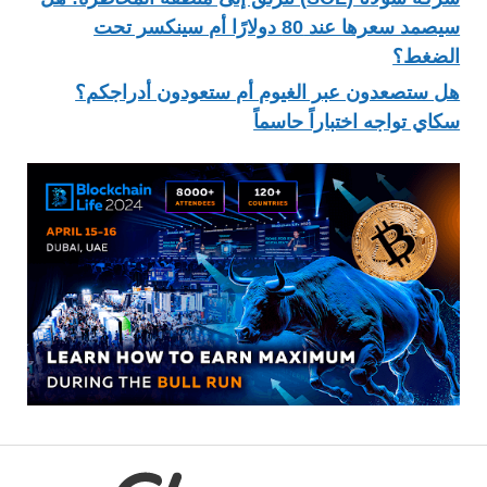
سيصمد سعرها عند 80 دولارًا أم سينكسر تحت
الضغط؟
هل ستصعدون عبر الغيوم أم ستعودون أدراجكم؟
سكاي تواجه اختباراً حاسماً