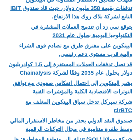
تدفقات بقيمة 358 مليون دولار، حيث قاد صندوق IBIT
التابع لشركة بلاك روك هذا الارتفاع.
يتوقع سي زد أن تندمج العملات المشفرة في
التكنولوجيا اليومية بحلول عام 2031
البيتكوين على مفترق طرق مع تصادم قوى الشراء
والبيع قرب مستوى دعم رئيسي.
قد تصل تدفقات العملات المستقرة إلى 1.5 كوادريليون
دولار بحلول عام 2035 وفقًا لشركة Chainalysis
يشير البيتكوين إلى احتمال انعكاس صعودي مع توافق
التوترات الاقتصادية الكلية والمؤشرات الفنية
شركة سيركل تدخل سباق البيتكوين المغلف مع
cirBTC
صندوق النقد الدولي يحذر من مخاطر الاستقرار المالي
وسط طفرة متنامية في مجال التوكنات الرقمية
شركة سولانا (SOL) تنزلق إلى منطقة المخاطرة: هل