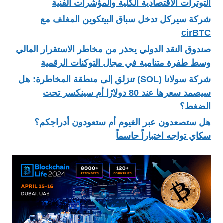
التوترات الاقتصادية الكلية والمؤشرات الفنية
شركة سيركل تدخل سباق البيتكوين المغلف مع
cirBTC
صندوق النقد الدولي يحذر من مخاطر الاستقرار المالي
وسط طفرة متنامية في مجال التوكنات الرقمية
شركة سولانا (SOL) تنزلق إلى منطقة المخاطرة: هل
سيصمد سعرها عند 80 دولارًا أم سينكسر تحت
الضغط؟
هل ستصعدون عبر الغيوم أم ستعودون أدراجكم؟
سكاي تواجه اختباراً حاسماً