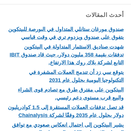
أحدث المقالات
صندوق مورغان ستانلي المتداول في البورصة للبيتكوين
يتفوق على صندوق ويزدوم تري في وقت قياسي
شهدت صناديق الاستثمار المتداولة في البيتكوين
تدفقات بقيمة 358 مليون دولار، حيث قاد صندوق IBIT
التابع لشركة بلاك روك هذا الارتفاع.
يتوقع سي زد أن تندمج العملات المشفرة في
التكنولوجيا اليومية بحلول عام 2031
البيتكوين على مفترق طرق مع تصادم قوى الشراء
والبيع قرب مستوى دعم رئيسي.
قد تصل تدفقات العملات المستقرة إلى 1.5 كوادريليون
دولار بحلول عام 2035 وفقًا لشركة Chainalysis
يشير البيتكوين إلى احتمال انعكاس صعودي مع توافق