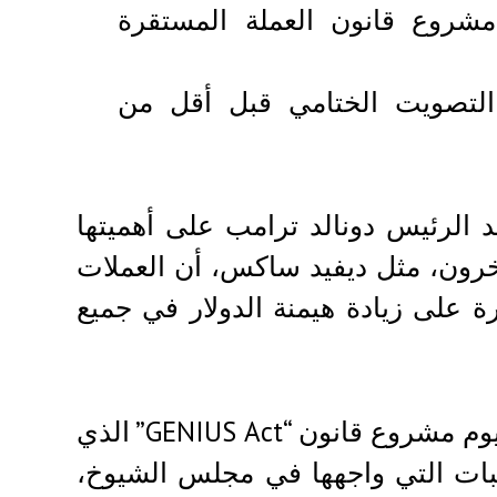
شروع قانون العملة المستقرة
التصويت الختامي قبل أقل من
 الرئيس دونالد ترامب على أهميتها
رون، مثل ديفيد ساكس، أن العملات
رة على زيادة هيمنة الدولار في جميع
وفي سياق متصل، أقرّ مجلس الشيوخ الأمريكي اليوم مشروع قانون “GENIUS Act” الذي
قبات التي واجهها في مجلس الشيوخ،