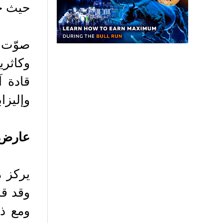
حيث حصل على 66 صوتًا مؤيدًا 
صوّت ل
وكاثر
قادة 
وإليزا
عارض ا
يركز م
وقد ق
ومع ذل