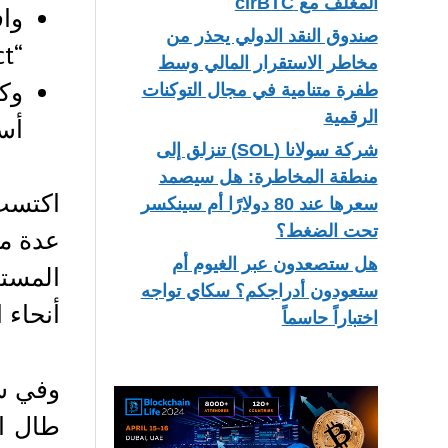
المغلف مع cirBTC
وا
صندوق النقد الدولي يحذر من
“GENIUS Act” للموافقة النهائية.
مخاطر الاستقرار المالي وسط
وك
طفرة متنامية في مجال التوكنات
الرقمية
أس
شركة سولانا (SOL) تنزلق إلى
منطقة المخاطرة: هل سيصمد
اكتسب 
سعرها عند 80 دولارًا أم سينكسر
تحت الضغط؟
عدة مر
هل ستصعدون عبر الغيوم أم
المستق
ستعودون أدراجكم؟ سكاي تواجه
أنحاء ا
اختباراً حاسماً
طال ان