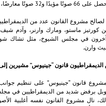
و32 صوتًا معارضًا، مما مهد الطريق لمزيد من النقاش.
صالح مشروع القانون عدد من الديمقراطيين
ين كورتيز ماستو، ومارك وارنر، وآدم ش
آخرون في مجلس الشيوخ، مثل تشاك شومر،
بيث وارن.
لديمقراطيون قانون “جينيوس” مشيرين إلى 
شروع قانون “جينيوس” على تنظيم جوانب إ
وبل برفض شديد من الديمقراطيين في مجلس
ك، نال مشروع القانون نفسه أغلبية الأصوا