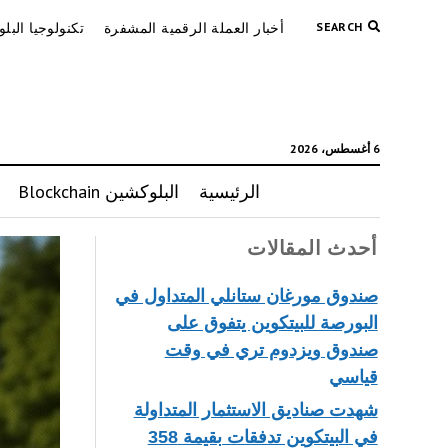
SEARCH
أخبار العملة الرقمية المشفرة
تكنولوجيا البل
6 أغسطس، 2026
الرئيسية
البلوكشين Blockchain
أحدث المقالات
صندوق مورغان ستانلي المتداول في
البورصة للبيتكوين يتفوق على
صندوق ويزدوم تري في وقت
قياسي
شهدت صناديق الاستثمار المتداولة
في البيتكوين تدفقات بقيمة 358