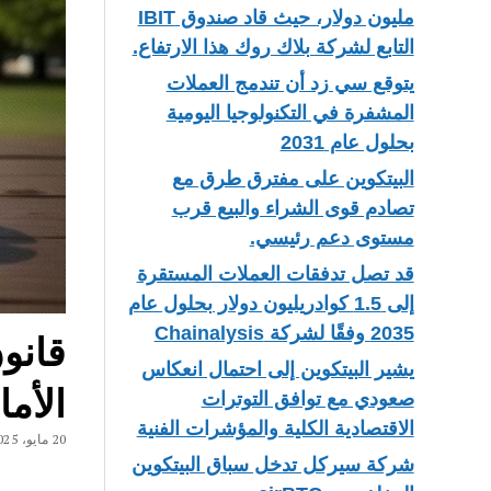
مليون دولار، حيث قاد صندوق IBIT
التابع لشركة بلاك روك هذا الارتفاع.
يتوقع سي زد أن تندمج العملات
المشفرة في التكنولوجيا اليومية
بحلول عام 2031
البيتكوين على مفترق طرق مع
تصادم قوى الشراء والبيع قرب
مستوى دعم رئيسي.
قد تصل تدفقات العملات المستقرة
إلى 1.5 كوادريليون دولار بحلول عام
2035 وفقًا لشركة Chainalysis
يشير البيتكوين إلى احتمال انعكاس
الأما
صعودي مع توافق التوترات
الاقتصادية الكلية والمؤشرات الفنية
20 مايو، 2025
شركة سيركل تدخل سباق البيتكوين