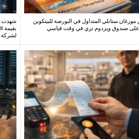
مورغان ستانلي المتداول في البورصة للبيتكوين
شهدت صن
على صندوق ويزدوم تري في وقت قياسي
لشركة ب