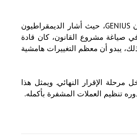
أجرى المشرعون عدة تعديلات على مشروع قانون GENIUS، حيث أشار الديمقراطيون
في صياغة مشروع القانون، كان قادة
ذلك، يبدو أن معظم التغييرات هامشية
ى المراحل، ودخل مرحلة الإقرار النهائي. ويمثل هذا
وره تنظيم العملات المشفرة بأكمله.