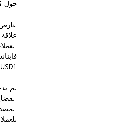
حول ك
عارض ا
علاقة
فاينان
USD1.
لم يدع
القضاي
المصدر
للعملا