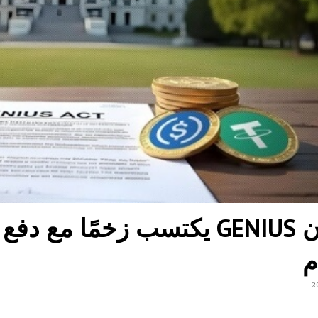
قانون GENIUS يكتسب زخمًا 
م