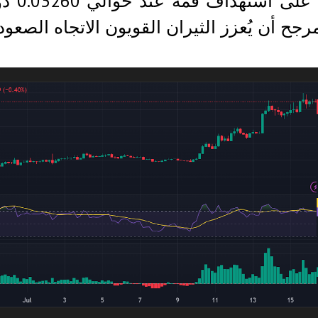
الأصل
رجح أن يُعزز الثيران القويون الاتجاه الصعود