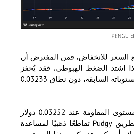
PENGU ch
اتجاه الهبوطي لسعر PENGU قد يدفع السعر للانخفاض، فمن المفترض أن
0.03 دولار أمريكي. إذا اشتد الضغط الهبوطي، فقد يُحفز
ظهور تقاطع الموت، مما يدفعه للعودة إلى أدنى مستوياته السابقة، دون نطاق 0.03233
على الجانب الصعودي، قد يرتفع السعر ويختبر مستوى المقاومة عند 0.03252 دولار
أمريكي. مع موجة التصحيح الصاعدة، قد يُشكل بطريق Pudgy تقاطعًا ذهبيًا لمساعدة