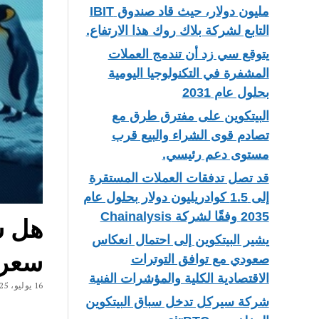
مليون دولار، حيث قاد صندوق IBIT
التابع لشركة بلاك روك هذا الارتفاع.
يتوقع سي زد أن تندمج العملات
المشفرة في التكنولوجيا اليومية
بحلول عام 2031
البيتكوين على مفترق طرق مع
تصادم قوى الشراء والبيع قرب
مستوى دعم رئيسي.
قد تصل تدفقات العملات المستقرة
إلى 1.5 كوادريليون دولار بحلول عام
2035 وفقًا لشركة Chainalysis
يشير البيتكوين إلى احتمال انعكاس
سعر 0.040 دولا
صعودي مع توافق التوترات
الاقتصادية الكلية والمؤشرات الفنية
16 يوليو، 2025
شركة سيركل تدخل سباق البيتكوين