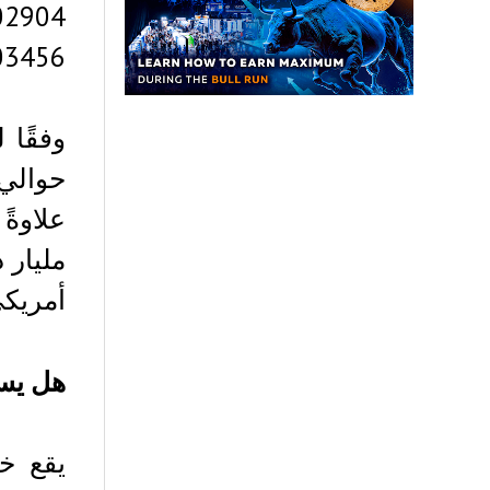
0.03456 دولار أ
أمريكي في PENGU خلال الأر
هل يست