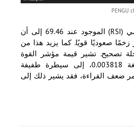
PENGU ch
علاوة على ذلك، يشير مؤشر القوة النسبية اليومي (RSI) الموجود عند 69.46 إلى أن
مًا صعوديًا قويًا. كما يزيد هذا من
لة تصحيح. تشير قيمة مؤشر القوة
الصاعدة والهابطة (BBP) لسهم PENGU، والبالغة 0.003818، إلى سيطرة طفيفة
مر ضعف القراءة، فقد يشير ذلك إلى