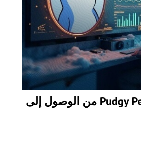
هل سيتمكن فريق Pudgy Penguins (PENGU) من الوصول إلى