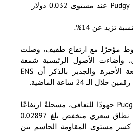
بعد ارتفاع بنسبة 5%، يتداول سهم Pudgy Penguins عند مستوى 0.032 دولار
وط مؤخرًا. مع ارتفاع طفيف، وصلت
ون دولار أمريكي، وأضاءت الأصول الرئيسية شمعة
التفاؤل، في محاولة لاستعادة مستوياتها المرتفعة الأخيرة. والجدير بالذكر أن ENS
في غضون ذلك، تبذل عملة Pudgy Penguins (PENGU) جهودًا للتعافي، مسجلةً ارتفاعًا
تجاوز 5.57%. افتتحت PENGU تداولات اليوم عند نطاق سعري منخفض بلغ 0.02897
لى كسر مستوى المقاومة الحاسم بين