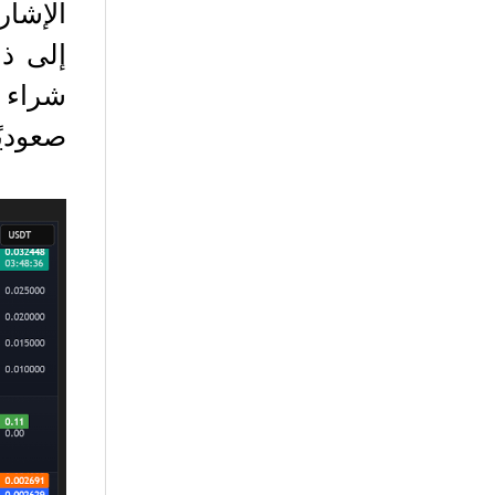
الإشار
شراء م
صعوديًا