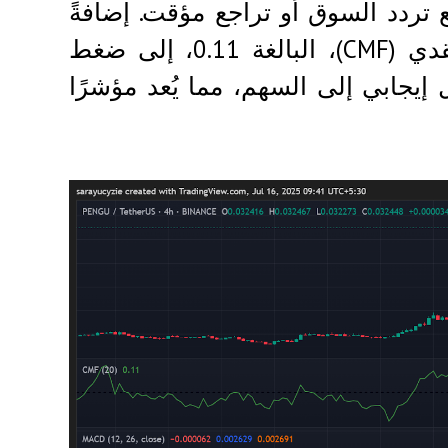
 تردد السوق أو تراجع مؤقت. إضافةً
إلى ذلك، تشير قيمة مؤشر تشايكين للتدفق النقدي (CMF)، البالغة 0.11، إلى ضغط
يجابي إلى السهم، مما يُعد مؤشرًا