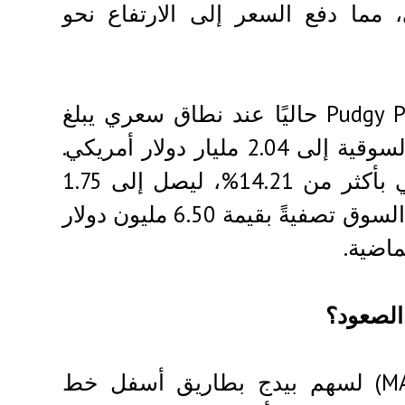
0.03451 دولار أمريكي، مما دفع السعر إلى الارتفاع نحو
وفقًا لبيانات CoinMarketCap، يتم تداول Pudgy Penguins حاليًا عند نطاق سعري يبلغ
حوالي 0.03246 دولار أمريكي، مع وصول قيمتها السوقية إلى 2.04 مليار دولار أمريكي.
علاوةً على ذلك، ارتفع حجم تداول PENGU اليومي بأكثر من 14.21%، ليصل إلى 1.75
مليار دولار أمريكي. ووفقًا لبيانات Coinglass، شهد السوق تصفيةً بقيمة 6.50 مليون دولار
الصعود؟
يقع خط تقارب وتباعد المتوسط المتحرك (MACD) لسهم بيدج بطاريق أسفل خط