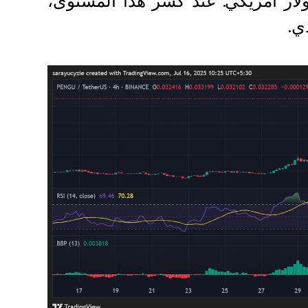
 على استهداف قمة عند حوالي 0.03260 دولار أمريكي. عند كسر هذا المستوى،
ي.