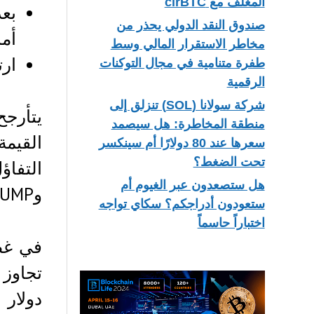
المغلف مع cirBTC
صندوق النقد الدولي يحذر من
أمر
مخاطر الاستقرار المالي وسط
ارتفع حج
طفرة متنامية في مجال التوكنات
الرقمية
شركة سولانا (SOL) تنزلق إلى
يتأرجح
منطقة المخاطرة: هل سيصمد
سعرها عند 80 دولارًا أم سينكسر
تحت الضغط؟
هل ستصعدون عبر الغيوم أم
وPUMP وCRV تصدرت قائمة الرابحين بمكاسب من رقمين خلال الـ 24 ساعة الماضية.
ستعودون أدراجكم؟ سكاي تواجه
اختباراً حاسماً
دولار 