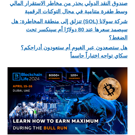
صندوق النقد الدولي يحذر من مخاطر الاستقرار المالي
وسط طفرة متنامية في مجال التوكنات الرقمية
شركة سولانا (SOL) تنزلق إلى منطقة المخاطرة: هل
سيصمد سعرها عند 80 دولارًا أم سينكسر تحت
الضغط؟
هل ستصعدون عبر الغيوم أم ستعودون أدراجكم؟
سكاي تواجه اختباراً حاسماً