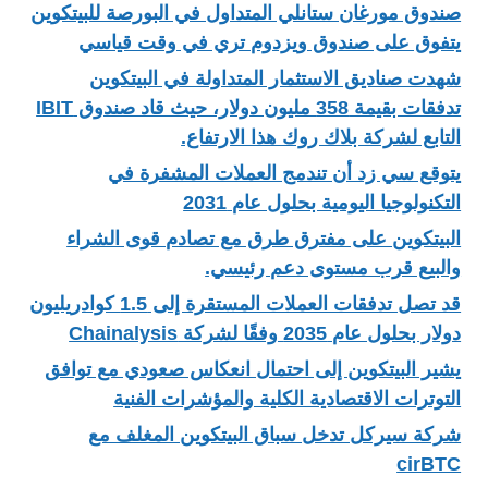
صندوق مورغان ستانلي المتداول في البورصة للبيتكوين
يتفوق على صندوق ويزدوم تري في وقت قياسي
شهدت صناديق الاستثمار المتداولة في البيتكوين
تدفقات بقيمة 358 مليون دولار، حيث قاد صندوق IBIT
التابع لشركة بلاك روك هذا الارتفاع.
يتوقع سي زد أن تندمج العملات المشفرة في
التكنولوجيا اليومية بحلول عام 2031
البيتكوين على مفترق طرق مع تصادم قوى الشراء
والبيع قرب مستوى دعم رئيسي.
قد تصل تدفقات العملات المستقرة إلى 1.5 كوادريليون
دولار بحلول عام 2035 وفقًا لشركة Chainalysis
يشير البيتكوين إلى احتمال انعكاس صعودي مع توافق
التوترات الاقتصادية الكلية والمؤشرات الفنية
شركة سيركل تدخل سباق البيتكوين المغلف مع
cirBTC