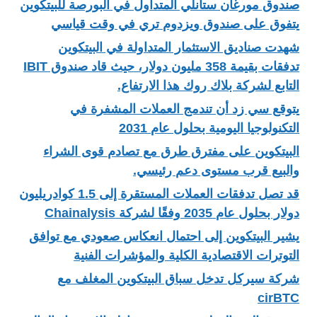
صندوق مورغان ستانلي المتداول في البورصة للبيتكوين
يتفوق على صندوق ويزدوم تري في وقت قياسي
شهدت صناديق الاستثمار المتداولة في البيتكوين
تدفقات بقيمة 358 مليون دولار، حيث قاد صندوق IBIT
التابع لشركة بلاك روك هذا الارتفاع.
يتوقع سي زد أن تندمج العملات المشفرة في
التكنولوجيا اليومية بحلول عام 2031
البيتكوين على مفترق طرق مع تصادم قوى الشراء
والبيع قرب مستوى دعم رئيسي.
قد تصل تدفقات العملات المستقرة إلى 1.5 كوادريليون
دولار بحلول عام 2035 وفقًا لشركة Chainalysis
يشير البيتكوين إلى احتمال انعكاس صعودي مع توافق
التوترات الاقتصادية الكلية والمؤشرات الفنية
شركة سيركل تدخل سباق البيتكوين المغلف مع
cirBTC