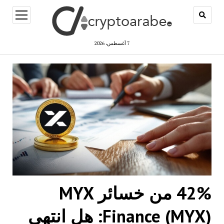
open
menu
7 أغسطس، 2026
42% من خسائر MYX
Finance (MYX): هل انتهى