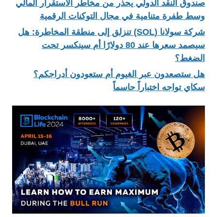
صندوق النقد الدولي يحذر من مخاطر الاستقرار المالي
وسط طفرة متنامية في مجال التوكنات الرقمية
شركة سولانا (SOL) تنزلق إلى منطقة المخاطرة: هل
سيصمد سعرها عند 80 دولارًا أم سينكسر تحت
الضغط؟
هل ستصعدون عبر الغيوم أم ستعودون أدراجكم؟
سكاي تواجه اختباراً حاسماً