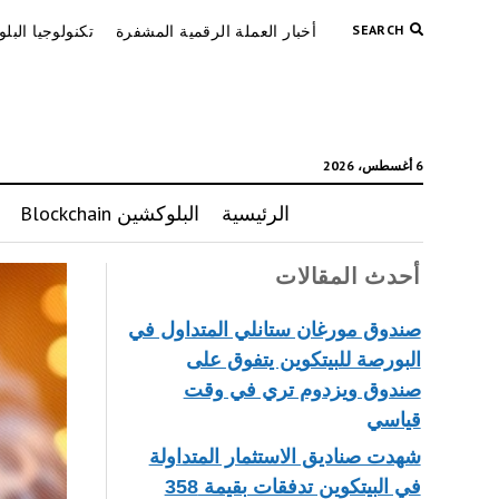
SEARCH
أخبار العملة الرقمية المشفرة
تكنولوجيا البل
6 أغسطس، 2026
الرئيسية
البلوكشين Blockchain
أحدث المقالات
صندوق مورغان ستانلي المتداول في
البورصة للبيتكوين يتفوق على
صندوق ويزدوم تري في وقت
قياسي
شهدت صناديق الاستثمار المتداولة
في البيتكوين تدفقات بقيمة 358