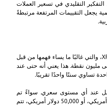
 التفكير التقليدي في تسعير العملات
 XRP كآلية سيولة عالمية يجعل التقييمات المرتفعة مرتبطةً
ية.
يؤكد الجراح على إحدى السمات الرئيسية لعملة XRP، والتي غالبًا ما يساء فهمها من قبل
قبين: قابليتها للتجزئة. تنقسم كل عملة XRP إلى مليون نقطة. هذا يعني أنه حتى عند
 الاستمرار في العمل عند أي مستوى سعري. سواءً تم
تداول العملة عند 0.50 دولار أمريكي، أو 500 دولار أمريكي، أو 50,000 دولار أمريكي، تتم