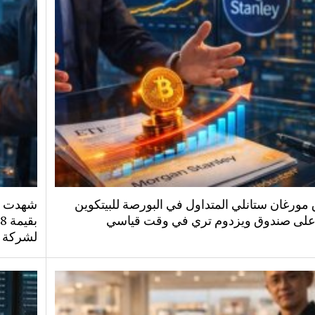
مورغان ستانلي المتداول في البورصة للبيتكوين
شهدت صن
على صندوق ويزدوم تري في وقت قياسي
لشركة ب