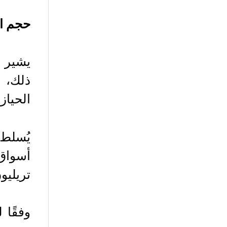
حجم ال
ذلك، 
الحياز
تريليو