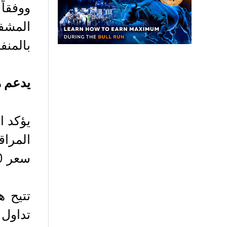
ووفقاً
بالمنف
يدعم هيكل XRP الكس
سعر 10,000 دولار أمريكي للعملة، فإن النقطة الواحدة تساوي سنتًا واحدًا تقريبًا.