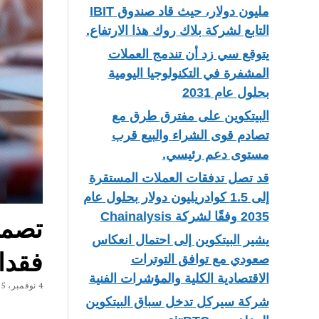
مليون دولار، حيث قاد صندوق IBIT
التابع لشركة بلاك روك هذا الارتفاع.
يتوقع سي زد أن تندمج العملات
المشفرة في التكنولوجيا اليومية
بحلول عام 2031
البيتكوين على مفترق طرق مع
تصادم قوى الشراء والبيع قرب
مستوى دعم رئيسي.
قد تصل تدفقات العملات المستقرة
إلى 1.5 كوادريليون دولار بحلول عام
2035 وفقًا لشركة Chainalysis
يشير البيتكوين إلى احتمال انعكاس
فقدان
صعودي مع توافق التوترات
الاقتصادية الكلية والمؤشرات الفنية
4 نوفمبر، 2025
شركة سيركل تدخل سباق البيتكوين