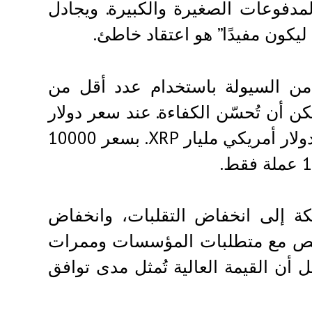
دفوعات الصغيرة والكبيرة. ويجادل
د من السيولة باستخدام عدد أقل من
كن أن تُحسّن الكفاءة. عند سعر دولار
أمريكي واحد لكل عملة ريبل، يتطلب تسوية مليار دولار أمريكي مليار XRP. بسعر 10000
ة إلى انخفاض التقلبات، وانخفاض
صائص مع متطلبات المؤسسات وممرات
ل أن القيمة العالية تُمثل مدى توافق