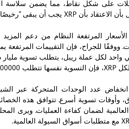
ملات على شكل نقاط، مما يضمن سلاسة الم
بأن XRP يجب أن يبقى “رخيصًا ليكون مفيدًا” هو اعتقاد خاطئ.
 الأسعار المرتفعة النظام من دعم المزي
ت. ووفقًا للجراح، فإن التقييمات المرتفعة يم
 تتطلب 100000 عملة فقط.
انخفاض عدد الوحدات المتحركة عبر الشبك
اق، وأوقات تسوية أسرع. تتوافق هذه الخ
العالمية لضمان كفاءة العمليات. ويرى المحل