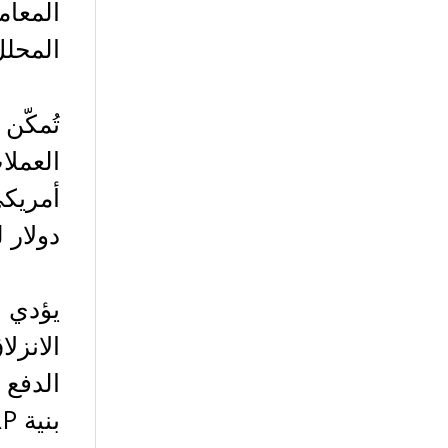
المعا
المحلل بأن الاعتقاد 
تُمكّن
العملا
دولار لكل XRP، فإن التسوية نفسها
يؤدي 
الانزل
الدفع 
بنية XRP مع متطلبات أسواق السيولة العالمية.