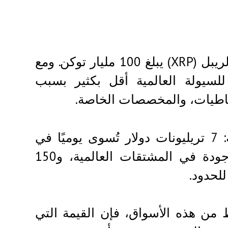
يشير الجراح إلى أن إجمالي المعروض من عملة الريبل (XRP) يبلغ 100 مليار توكن. ومع
لسيولة العالمية أقل بكثير بسبب
ياطيات، والمخصصات الخاصة.
يُسلط المحلل الضوء على حجم الأسواق العالمية: 7 تريليونات دولار تُسوى يوميًا في
أسواق الصرف الأجنبي، و600 تريليون دولار موجودة في المشتقات العالمية، و150
للحدود.
 إذا كانت عملة الريبل تُدير 1% فقط من هذه الأسواق، فإن القيمة التي