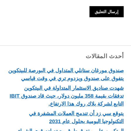
أحدث المقالات
صندوق مورغان ستانلي المتداول في البورصة للبيتكوين
يتفوق على صندوق ويزدوم تري في وقت قياسي
شهدت صناديق الاستثمار المتداولة في البيتكوين
تدفقات بقيمة 358 مليون دولار، حيث قاد صندوق IBIT
التابع لشركة بلاك روك هذا الارتفاع.
يتوقع سي زد أن تندمج العملات المشفرة في
التكنولوجيا اليومية بحلول عام 2031
البيتكوين على مفترق طرق مع تصادم قوى الشراء