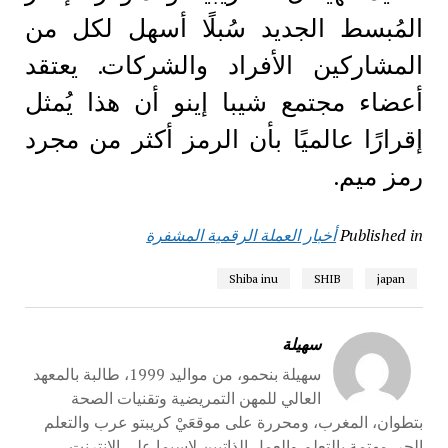
المُبسط الجديد سُبلًا أسهل لكل من
المشاركين الأفراد والشركات. يعتقد
أعضاء مجتمع شيبا إينو أن هذا يُمثل
إقرارًا عالميًا بأن الرمز أكثر من مجرد
رمز ميم.
Published in
أخبار العملة الرقمية المشفرة
Shiba inu
SHIB
japan
سهيلة
سهيلة بنحمو، من مواليد 1999، طالبة بالمعهد
العالي للمهن التمريضية وتقنيات الصحة
بتطوان، المغرب، ومحررة على موقعَيْ كريبتو عرب والتعلم
الحر. مهتمة بالتعلم والعمل الذاتيين لاسيما على الانترنت