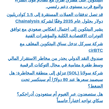
والبيع قرب مستوى دعم رئيسي.
قد تصل تدفقات العملات المستقرة إلى 1.5 كوادريليون
دولار بحلول عام 2035 وفقًا لشركة Chainalysis
يشير البيتكوين إلى احتمال انعكاس صعودي مع توافق
التوترات الاقتصادية الكلية والمؤشرات الفنية
شركة سيركل تدخل سباق البيتكوين المغلف مع
cirBTC
صندوق النقد الدولي يحذر من مخاطر الاستقرار المالي
وسط طفرة متنامية في مجال التوكنات الرقمية
شركة سولانا (SOL) تنزلق إلى منطقة المخاطرة: هل
سيصمد سعرها عند 80 دولارًا أم سينكسر تحت
الضغط؟
هل ستصعدون عبر الغيوم أم ستعودون أدراجكم؟
سكاي تواجه اختباراً حاسماً