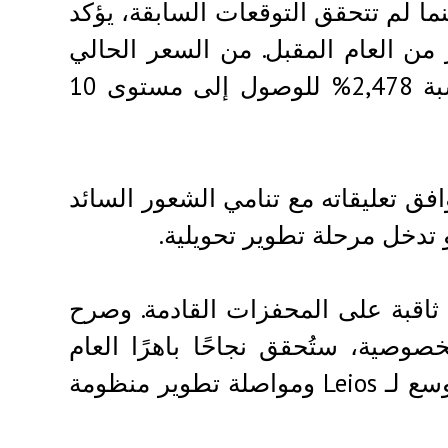
ينما لم تتحقق التوقعات السابقة، يؤكد
ن العام المقبل. من السعر الحالي
البالغ 0.3878 دولار، ستحتاج ADA إلى ارتفاع بنسبة 2,478% للوصول إلى مستوى 10
توافق تعليقاته مع تنامي الشعور السائد
 تدخل مرحلة تطوير تحويلية.
ثاقبة على المحفزات القادمة. وصرح
صوصية، ستُحقق نجاحًا باهرًا العام
المقبل. كما يخطط الفريق لإطلاق ترقية قابلية التوسع لـ Leios ومواصلة تطوير منظومة