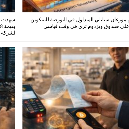
مورغان ستانلي المتداول في البورصة للبيتكوين
شهدت صن
على صندوق ويزدوم تري في وقت قياسي
لشركة ب