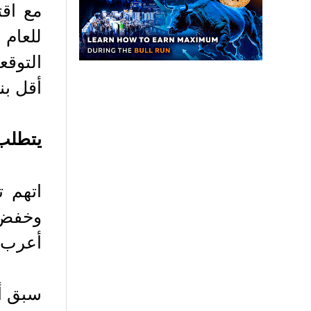
أقل بنسبة 87.52% عن أعلى مستوى له 
يتطلب الوصول إ
اتهم 
أعرب مين