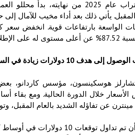
مع اقتراب عام 2025 من نهايته، بد
على الإطلاق عند 3.10 دولار.
لى هدف 10 دولارات زيادة في السعر بنسبة 2,478%
تشارلز هوسكينسون، مؤسس كاردانو، بعض 
ترن عن تفاؤله الشديد بالعام المقبل، وتوقع ارتفاع سعر A
سبق أن تم تداول توقعات 10 دو