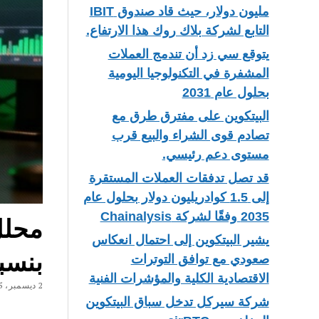
مليون دولار، حيث قاد صندوق IBIT
التابع لشركة بلاك روك هذا الارتفاع.
يتوقع سي زد أن تندمج العملات
المشفرة في التكنولوجيا اليومية
بحلول عام 2031
البيتكوين على مفترق طرق مع
تصادم قوى الشراء والبيع قرب
مستوى دعم رئيسي.
قد تصل تدفقات العملات المستقرة
إلى 1.5 كوادريليون دولار بحلول عام
2035 وفقًا لشركة Chainalysis
محلل 
يشير البيتكوين إلى احتمال انعكاس
بنسبة 78
صعودي مع توافق التوترات
الاقتصادية الكلية والمؤشرات الفنية
2 ديسمبر، 2025
شركة سيركل تدخل سباق البيتكوين