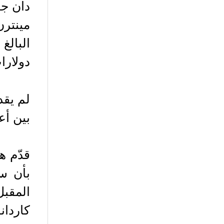
دان جا
مينترن
دولارا
لم يقد
بين أع
قدّم ه
بأن سل
كاردانو لل