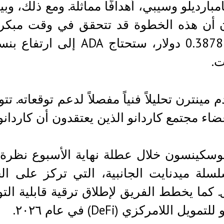
مبارديلو وسيبي، أهدافًا مماثلة. ومع ذلك، وب
 أن هذه الخطوة قد تتحقق في وقت مبكر م
ت.
م مينترن تحليلاً فنياً مفصلاً لدعم توقعاته. ت
ضاء مجتمع كاردانو الذين يعتقدون أن كاردانو
وسكينسون خلال عطلة نهاية الأسبوع نظرة 
سلة ميدنايت الجانبية، التي تركز على الخ
تمويل اللامركزي (DeFi) في عام ٢٠٢٦.