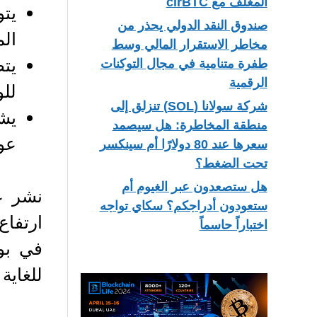
المغلف مع cirBTC
يت
صندوق النقد الدولي يحذر من
المسته
مخاطر الاستقرار المالي وسط
طفرة متنامية في مجال التوكنات
الرقمية
للو
شركة سولانا (SOL) تنزلق إلى
منطقة المخاطرة: هل سيصمد
عوا
سعرها عند 80 دولارًا أم سينكسر
تحت الضغط؟
هل ستصعدون عبر الغيوم أم
ستعودون أدراجكم؟ سكاي تواجه
اختباراً حاسماً
في بور
للغاية