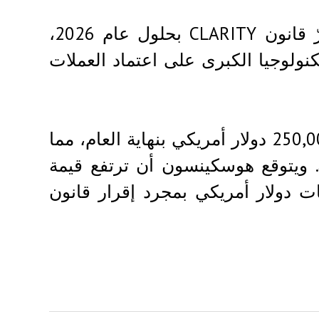
يعتقد هوسكينسون أن الكونغرس الأمريكي سيُقرّ قانون CLARITY بحلول عام 2026،
نولوجيا الكبرى على اعتماد العملات
قد يدفع هذا الإنجاز التنظيمي سعر بيتكوين إلى 250,000 دولار أمريكي بنهاية العام، مما
. ويتوقع هوسكينسون أن ترتفع قيمة
مشفرة الإجمالية إلى 10 تريليونات دولار أمريكي بمجرد إقرار قانون