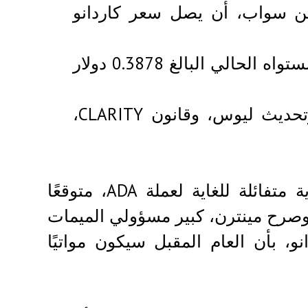
ين سواب، أن يصل سعر كاردانو
يتطلب هذا التوقع ارتفاعًا بنسبة 2,478% من مستواه الحالي البالغ 0.3878 دولار
يشير هوسكينسون إلى أن إطلاق ميدنايت، وتحديث ليوس، وقانون CLARITY،
نشر عضو بارز في مجتمع كاردانو توقعات سعرية متفائلة للغاية لعملة ADA، متوقعًا
فاع سعرها إلى خانة العشرات خلال عام 2026. وصرح مينترن، كبير مسؤولي الميمات
، بأن العام المقبل سيكون مواتيًا