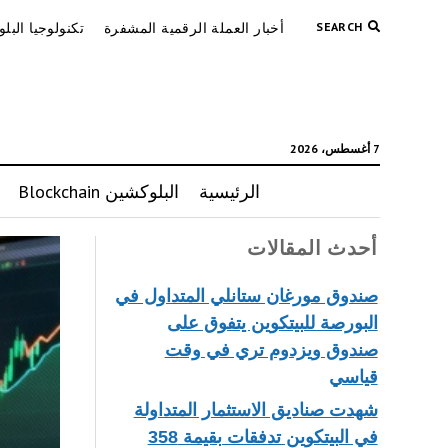
SEARCH
أخبار العملة الرقمية المشفرة
تكنولوجيا البل
7 أغسطس، 2026
الرئيسية
البلوكشين Blockchain
أحدث المقالات
صندوق مورغان ستانلي المتداول في
البورصة للبيتكوين يتفوق على
صندوق ويزدوم تري في وقت
قياسي
شهدت صناديق الاستثمار المتداولة
في البيتكوين تدفقات بقيمة 358