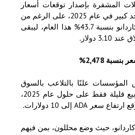
أ محللو العملات المشفرة بإصدار توقعات أسعار
للعام المقبل. يأتي ذلك بعد أداء مخيب للآمال إلى حد كبير في عام 2025، على الرغم من
التوقعات الواسعة بارتفاعات قوية. انخفض سعر كاردانو بنسبة 43.7% هذا العام، ليبقى
المؤسسات علنًا بالتلاعب بالسوق
وخفض الأسعار خلال الدورة الحالية. ومع بقاء أسابيع قليلة فقط على حلول عام 2025،
AD إلى 10 دولارات.
لارات في أوساط كاردانو، حيث وضع محللون، بمن فيهم