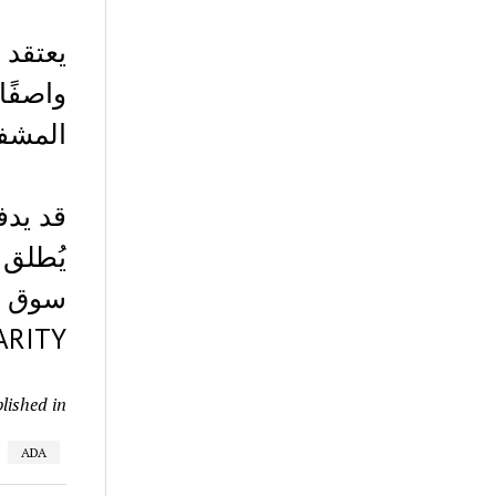
واصفًا
المشفر
يُطلق 
ARITY.
lished in
ADA