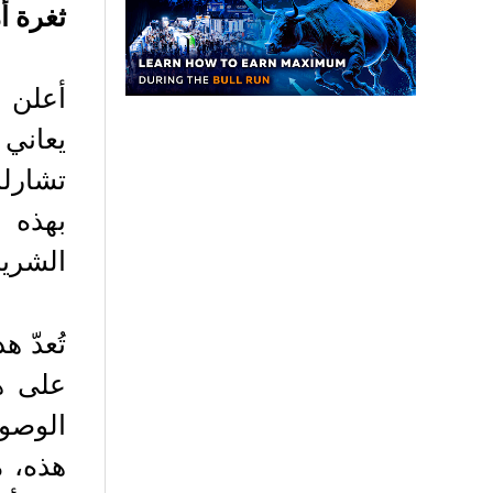
ثغرة أ
يعاني
تشارلز
بهذه 
الشريح
تُعدّ 
على ه
الوصول
هذه، م