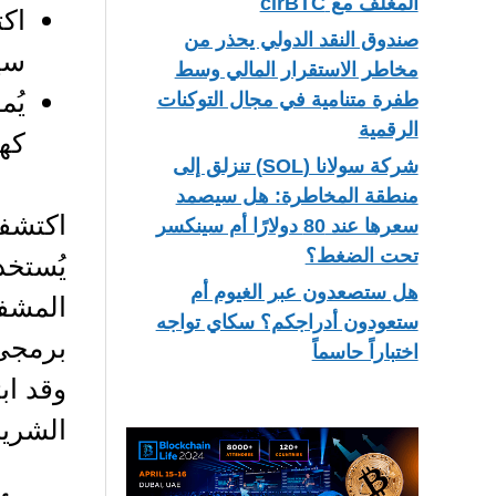
المغلف مع cirBTC
اك
صندوق النقد الدولي يحذر من
سي
مخاطر الاستقرار المالي وسط
يُ
طفرة متنامية في مجال التوكنات
الرقمية
كهر
شركة سولانا (SOL) تنزلق إلى
منطقة المخاطرة: هل سيصمد
اكتشفت
سعرها عند 80 دولارًا أم سينكسر
تحت الضغط؟
هل ستصعدون عبر الغيوم أم
المشفر
ستعودون أدراجكم؟ سكاي تواجه
برمجي 
اختباراً حاسماً
وقد اب
الشريحة