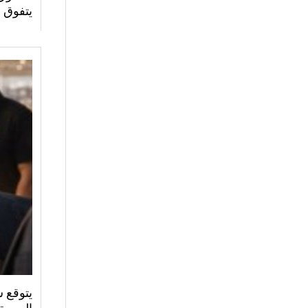
يتفوق 
يتوقع س
اليومية 