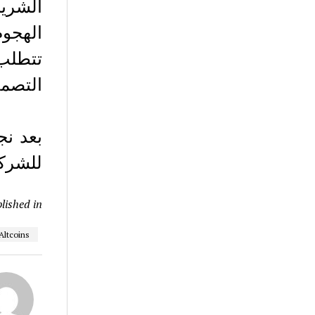
الشري
الهجوم
تتطلب 
التصمي
بعد نج
للشركا
lished in
Altcoins