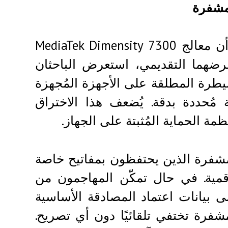
لمشفرة
أعلن فريق الأمن في شركة Ledger يوم الأربعاء أن معالج MediaTek Dimensity 7300
رضهما التقديمي، استعرض الباحثان
سيطرة المطلقة على الأجهزة المُجهزة
مُحددة بدقة. يُضعف هذا الاختراق
مة الحماية المُثبتة على الجهاز.
 المشفرة الذين يحتفظون بمفاتيح خاصة
مية. في حال تمكّن المهاجمون من
 بيانات اعتماد المصادقة الأساسية
فرة تختفي تلقائيًا دون أي تصريح.