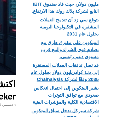
مليون دولار، حيث قاد صندوق IBIT
التابع لشركة بلاك روك هذا الارتفاع.
يتوقع سي زد أن تندمج العملات
المشفرة في التكنولوجيا اليومية
بحلول عام 2031
البيتكوين على مفترق طرق مع
تصادم قوى الشراء والبيع قرب
مستوى دعم رئيسي.
قد تصل تدفقات العملات المستقرة
إلى 1.5 كوادريليون دولار بحلول عام
2035 وفقًا لشركة Chainalysis
يشير البيتكوين إلى احتمال انعكاس
eker
صعودي مع توافق التوترات
الاقتصادية الكلية والمؤشرات الفنية
4 ديسمبر، 2025
شركة سيركل تدخل سباق البيتكوين