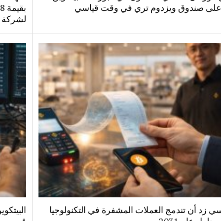
على صندوق ويزدوم تري في وقت قياسي
لشركة ب
ي زد أن تندمج العملات المشفرة في التكنولوجيا
البيتكو
بحلول عام 2031
قرب مس