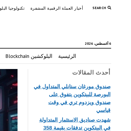
SEARCH
أخبار العملة الرقمية المشفرة
تكنولوجيا البل
6 أغسطس، 2026
الرئيسية
البلوكشين Blockchain
أحدث المقالات
صندوق مورغان ستانلي المتداول في
البورصة للبيتكوين يتفوق على
صندوق ويزدوم تري في وقت
قياسي
شهدت صناديق الاستثمار المتداولة
في البيتكوين تدفقات بقيمة 358