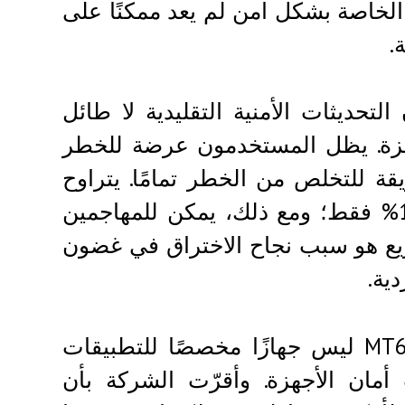
الخاصة بشكل آمن لم يعد ممكنًا على
.
تحديثات الأمنية التقليدية لا طائل
جهزة. يظل المستخدمون عرضة للخطر
يقة للتخلص من الخطر تمامًا. يتراوح
معدل نجاح محاولات الهجوم الفردية بين 0.1% و1% فقط؛ ومع ذلك، يمكن للمهاجمين
لسريع هو سبب نجاح الاختراق في غضون
ية.
ردّت شركة ميديا ​​تيك ببيان يفيد بأن معالج MT6878 ليس جهازًا مخصصًا للتطبيقات
 أمان الأجهزة. وأقرّت الشركة بأن