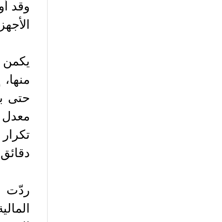
وقد أو
الأجهز
يكمن ا
منها، 
حتى بع
تكرار 
دقائق،
المالي