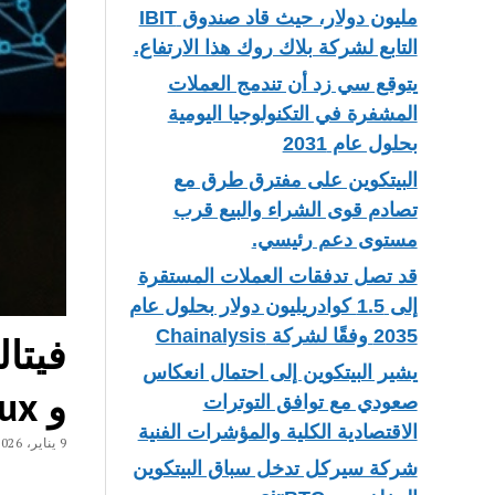
مليون دولار، حيث قاد صندوق IBIT
التابع لشركة بلاك روك هذا الارتفاع.
يتوقع سي زد أن تندمج العملات
المشفرة في التكنولوجيا اليومية
بحلول عام 2031
البيتكوين على مفترق طرق مع
تصادم قوى الشراء والبيع قرب
مستوى دعم رئيسي.
قد تصل تدفقات العملات المستقرة
إلى 1.5 كوادريليون دولار بحلول عام
2035 وفقًا لشركة Chainalysis
يشير البيتكوين إلى احتمال انعكاس
و Linux
صعودي مع توافق التوترات
الاقتصادية الكلية والمؤشرات الفنية
9 يناير، 2026
شركة سيركل تدخل سباق البيتكوين