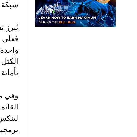
شبكة ل
يُبرز 
فعلى ع
واحدة،
الكتل 
بأمانة 
وفي مع
القائم
لينكس
برمجيا