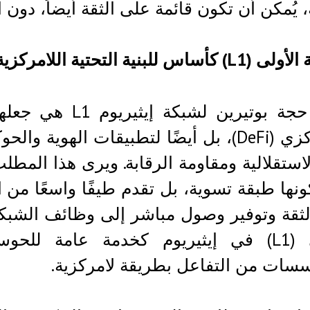
، يُمكن أن تكون قائمة على الثقة أيضاً، دون
أساس للبنية التحتية اللامركزية
كانت حجة بوتيرين
اللامركزي (DeFi)، بل أيضًا لتطبيقات الهو
استقلالية ومقاومة الرقابة. ويرى هذا المطل
نها طبقة تسوية، بل تقدم طيفًا واسعًا من ا
ثقة وتوفير وصول مباشر إلى وظائف الشبكة.
الأولى (L1) في إيثيريوم كخدمة عامة لل
سات من التفاعل بطريقة لامركزية.