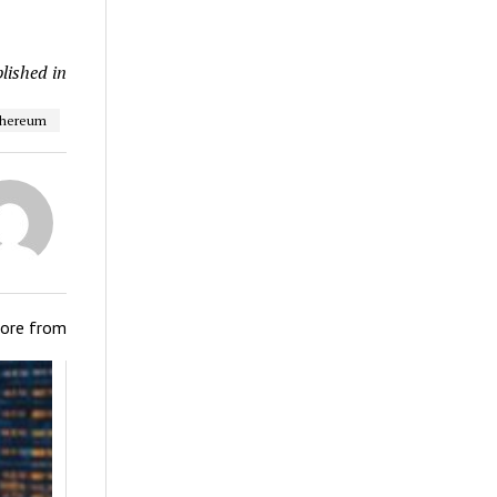
lished in
thereum
ore from