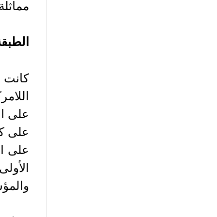
مماثلة
الطبقة الأولى (L1) ك
على ال
على كو
على ال
والمؤس