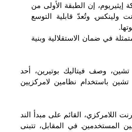
إيثيريوم، إن الطبقة الأولى من
 ولينكس. وتُعدّ قابلية التوسع
تها.
تمثلة في ضمان الاستقلالية وبنية
تشين، وصف فيتاليك بوتيرين، أحد
شين باستخدام نظامين لامركزيين
ُجسّد نظام بت تورنت اللامركزي، القائم على مبدأ الند
يين المستخدمين. في المقابل، تتبنى