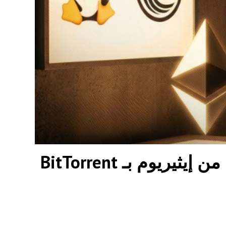
فيتاليك بوتيرين يقارن الطبقة الأولى من إيثيريوم بـ BitTorrent