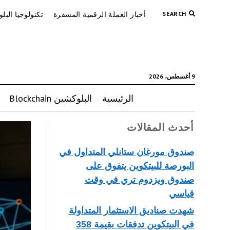
SEARCH
أخبار العملة الرقمية المشفرة
تكنولوجيا البل
9 أغسطس، 2026
الرئيسية
البلوكشين Blockchain
أحدث المقالات
صندوق مورغان ستانلي المتداول في
البورصة للبيتكوين يتفوق على
صندوق ويزدوم تري في وقت
قياسي
شهدت صناديق الاستثمار المتداولة
في البيتكوين تدفقات بقيمة 358