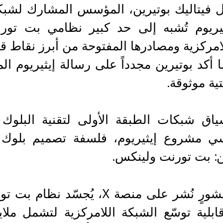
 فيتاليك بوتيرين، المؤسس المشارك لشبكة 
ثيريوم تُشبه إلى حد كبير نظامي بت تورنت
امركزية ومصادرها المفتوحة من أبرز نقاط قو
 أكد بوتيرين مجدداً على رسالة إيثيريوم الم
ية موثوقة.
اق شبكات الطبقة الأولى لتقنية البلوك 
 مشروع إيثيريوم، فلسفة تصميم بلوك ت
: بت تورنت ولينكس.
في منشورٍ نُشر على منصة X، ي
قابلية توسّع الشبكة اللامركزية لتشمل ملا