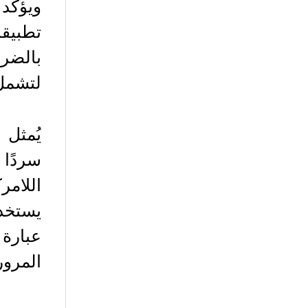
ويؤكد
تطبيقا
بالضرو
لتشمل 
يُمثل 
سردًا 
اللامر
يستخدم
عبارة 
المرور