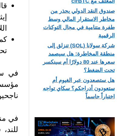
المغلف مع cirBTC
قال
صندوق النقد الدولي يحذر من
إي
مخاطر الاستقرار المالي وسط
الل
طفرة متنامية في مجال التوكنات
الرقمية
كما
شركة سولانا (SOL) تنزلق إلى
تحت
منطقة المخاطرة: هل سيصمد
سعرها عند 80 دولارًا أم سينكسر
تحت الضغط؟
في سي
هل ستصعدون عبر الغيوم أم
مؤسسي
ستعودون أدراجكم؟ سكاي تواجه
ناجحين
اختباراً حاسماً
للند، 