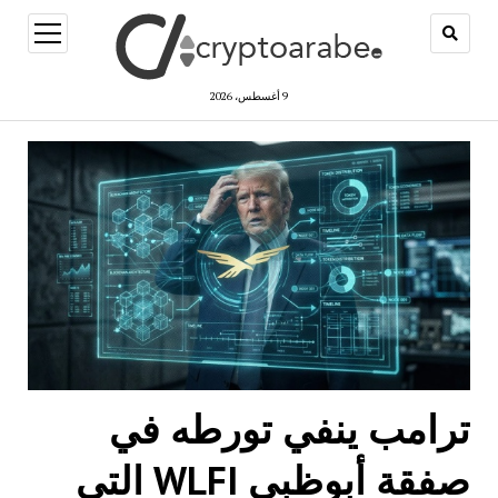
open
menu
9 أغسطس، 2026
ترامب ينفي تورطه في
صفقة أبوظبي WLFI التي