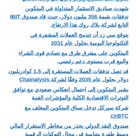
شهدت صناديق الاستثمار المتداولة في البيتكوين
تدفقات بقيمة 358 مليون دولار، حيث قاد صندوق IBIT
التابع لشركة بلاك روك هذا الارتفاع.
يتوقع سي زد أن تندمج العملات المشفرة في
التكنولوجيا اليومية بحلول عام 2031
البيتكوين على مفترق طرق مع تصادم قوى الشراء
والبيع قرب مستوى دعم رئيسي.
قد تصل تدفقات العملات المستقرة إلى 1.5 كوادريليون
دولار بحلول عام 2035 وفقًا لشركة Chainalysis
يشير البيتكوين إلى احتمال انعكاس صعودي مع توافق
التوترات الاقتصادية الكلية والمؤشرات الفنية
شركة سيركل تدخل سباق البيتكوين المغلف مع
cirBTC
صندوق النقد الدولي يحذر من مخاطر الاستقرار المالي
وسط طفرة متنامية في مجال التوكنات الرقمية