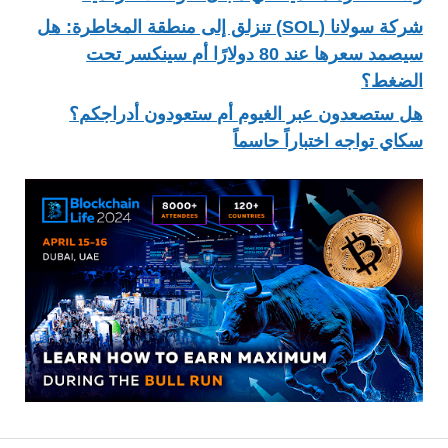
شركة سولانا (SOL) تنزلق إلى منطقة المخاطرة: هل
سيصمد سعرها عند 80 دولارًا أم سينكسر تحت
الضغط؟
هل ستصعدون عبر الغيوم أم ستعودون أدراجكم؟
سكاي تواجه اختباراً حاسماً