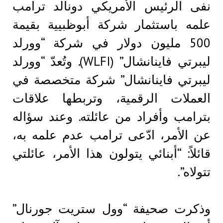
نفى الرئيس الأمريكي دونالد ترامب
علمه باستثمار شركة أبوظبيية بقيمة
500 مليون دولار في شركة “وورلد
ليبرتي فاينانشال” (WLFI). وتُعدّ “وورلد
ليبرتي فاينانشال” شركة متخصصة في
العملات الرقمية، وتربطها علاقات
بترامب وأفراد من عائلته. وعند سؤاله
عن الأمر، ادّعى ترامب عدم علمه به،
قائلاً: “أبنائي يتولون هذا الأمر، عائلتي
تتولاه”.
وذكرت صحيفة “وول ستريت جورنال”