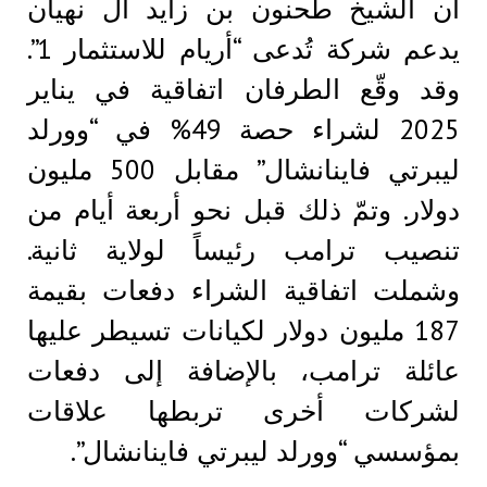
أن الشيخ طحنون بن زايد آل نهيان
يدعم شركة تُدعى “أريام للاستثمار 1”.
وقد وقّع الطرفان اتفاقية في يناير
2025 لشراء حصة 49% في “وورلد
ليبرتي فاينانشال” مقابل 500 مليون
دولار. وتمّ ذلك قبل نحو أربعة أيام من
تنصيب ترامب رئيساً لولاية ثانية.
وشملت اتفاقية الشراء دفعات بقيمة
187 مليون دولار لكيانات تسيطر عليها
عائلة ترامب، بالإضافة إلى دفعات
لشركات أخرى تربطها علاقات
بمؤسسي “وورلد ليبرتي فاينانشال”.