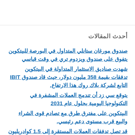
أحدث المقالات
صندوق مورغان ستانلي المتداول في البورصة للبيتكوين
يتفوق على صندوق ويزدوم تري في وقت قياسي
شهدت صناديق الاستثمار المتداولة في البيتكوين
تدفقات بقيمة 358 مليون دولار، حيث قاد صندوق IBIT
التابع لشركة بلاك روك هذا الارتفاع.
يتوقع سي زد أن تندمج العملات المشفرة في
التكنولوجيا اليومية بحلول عام 2031
البيتكوين على مفترق طرق مع تصادم قوى الشراء
والبيع قرب مستوى دعم رئيسي.
قد تصل تدفقات العملات المستقرة إلى 1.5 كوادريليون