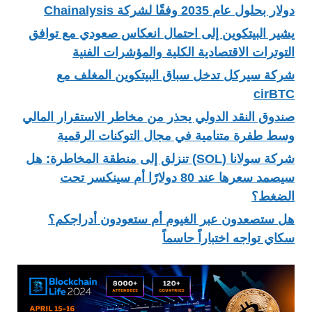
دولار بحلول عام 2035 وفقًا لشركة Chainalysis
يشير البيتكوين إلى احتمال انعكاس صعودي مع توافق
التوترات الاقتصادية الكلية والمؤشرات الفنية
شركة سيركل تدخل سباق البيتكوين المغلف مع
cirBTC
صندوق النقد الدولي يحذر من مخاطر الاستقرار المالي
وسط طفرة متنامية في مجال التوكنات الرقمية
شركة سولانا (SOL) تنزلق إلى منطقة المخاطرة: هل
سيصمد سعرها عند 80 دولارًا أم سينكسر تحت
الضغط؟
هل ستصعدون عبر الغيوم أم ستعودون أدراجكم؟
سكاي تواجه اختباراً حاسماً