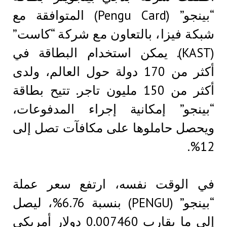
“بينجو” (Pengu Card) المتوافقة مع
شبكة فيزا، بالتعاون مع شركة “كاست”
(KAST). يمكن استخدام البطاقة في
أكثر من 170 دولة حول العالم، ولدى
أكثر من 150 مليون تاجر. تتيح بطاقة
“بينجو” إمكانية إجراء المدفوعات،
ويحصل حاملوها على مكافآت تصل إلى
12%.
في الوقت نفسه، ارتفع سعر عملة
“بينجو” (PENGU) بنسبة 6.76%، ليصل
إلى ما يقارب 0.007460 دولار أمريكي