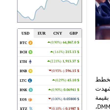
USD
EUR
CNY
GBP
(0.90%)
$ 64,867.0
BTC
(1.61%)
$ 215.13
BCH
(2.21%)
$ 1,913.37
ETH
(-0.93%)
$ 596.15
BNB
. وتخطط
(0.29%)
$ 45.10
LTC
سابات والأصول إلى مجموعة SBI. شهدت
(0.90%)
$ 0.06941
BNK
ال بقيمة
(0.00%)
$ 0.05800
EOS
320 مليون دولار في مايو 2024. تقوم DMM Bitcoin،
(-0.10%)
$ 0.1987
XTZ