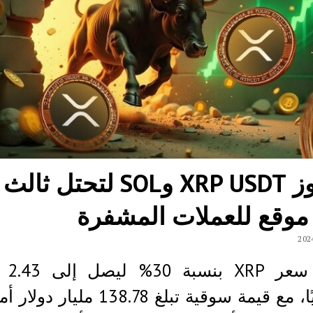
تتجاوز XRP USDT وSOL لتحتل ثالث
 موقع للعملات المشفرة
ارتفع س
أمريكيًا، مع قيمة سوقية تبلغ 138.78 ملي