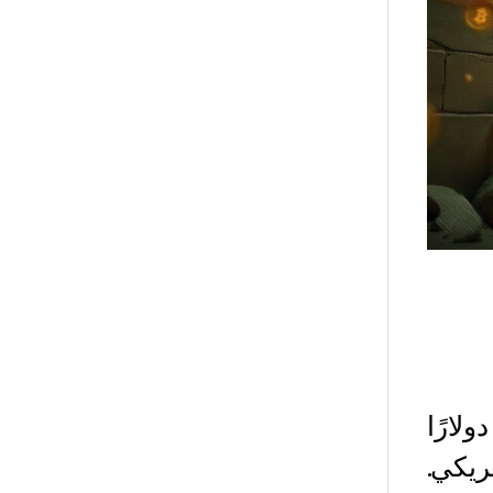
عر XRP بنسبة 30% ليصل إلى 2.43 دولارًا
ار دولار أمريكي.