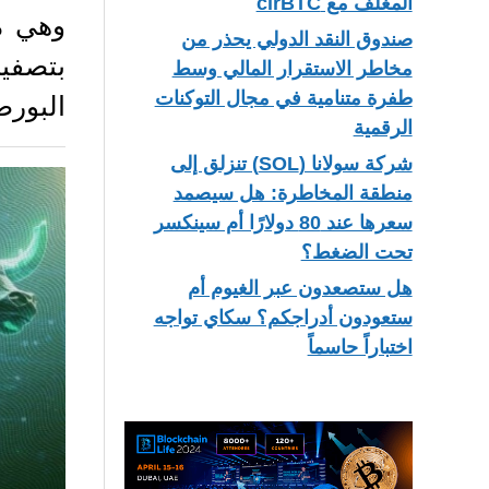
المغلف مع cirBTC
وهي من
صندوق النقد الدولي يحذر من
مخاطر الاستقرار المالي وسط
طفرة متنامية في مجال التوكنات
البور
الرقمية
شركة سولانا (SOL) تنزلق إلى
منطقة المخاطرة: هل سيصمد
سعرها عند 80 دولارًا أم سينكسر
تحت الضغط؟
هل ستصعدون عبر الغيوم أم
ستعودون أدراجكم؟ سكاي تواجه
اختباراً حاسماً