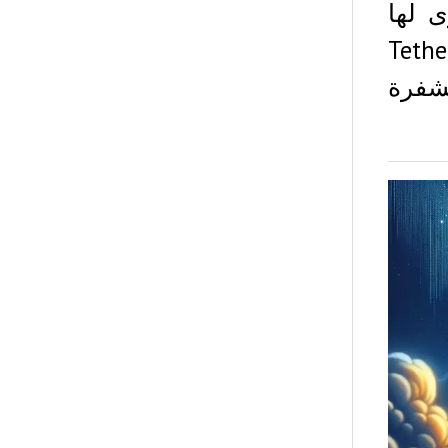
 مستوى لها
إطلاق عند 3.40 دولار. تجاوزت XRP عملة Tether
لة مشفرة