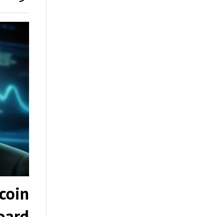
tcoin
oard