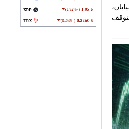
ابان،
(-1.82%)
$ 1.05
XRP
SBI. وسوف تتوقف
(-0.25%)
$ 0.3260
TRX