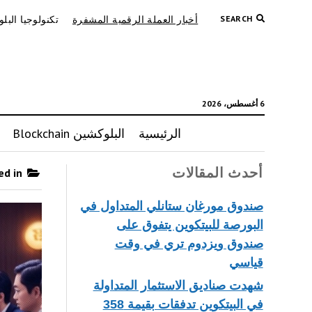
SEARCH
أخبار العملة الرقمية المشفرة
تكنولوجيا البل
6 أغسطس، 2026
الرئيسية
البلوكشين Blockchain
أحدث المقالات
Posts published in “أخبار العملة الرقمية المشفرة”
صندوق مورغان ستانلي المتداول في
البورصة للبيتكوين يتفوق على
صندوق ويزدوم تري في وقت
قياسي
شهدت صناديق الاستثمار المتداولة
في البيتكوين تدفقات بقيمة 358