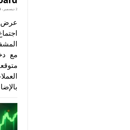
2 ديسمبر، 2024
عرض ما
مع دخ
متوقع
العمل
بالإضا