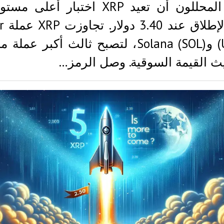
يتوقع المحللون أن تعيد XRP اختبار أعلى
على ال
(USDT) وSolana (SOL)، لتصبح ثالث أكبر عم
 القيمة السوقية. وصل الرمز…