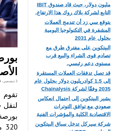
مليون دولار، حيث قاد صندوق IBIT
التابع لشركة بلاك روك هذا الارتفاع.
يتوقع سي زد أن تندمج العملات
المشفرة في التكنولوجيا اليومية
بحلول عام 2031
البيتكوين على مفترق طرق مع
تصادم قوى الشراء والبيع قرب
مستوى دعم رئيسي.
الأصو
قد تصل تدفقات العملات المستقرة
إلى 1.5 كوادريليون دولار بحلول عام
2 ديسمبر، 2024
2035 وفقًا لشركة Chainalysis
يشير البيتكوين إلى احتمال انعكاس
صعودي مع توافق التوترات
الاقتصادية الكلية والمؤشرات الفنية
شركة سيركل تدخل سباق البيتكوين