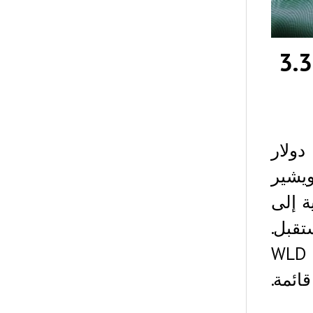
World بنسبة 15%: هل 3.35
رتفعت Worldcoin بنسبة 15%، لتصل إلى 3.35 دولار
يشير
ة إلى
قبل.
قد يؤدي كسر المقاومة البالغة 3.6 دولارًا إلى دفع WLD
ائمة.