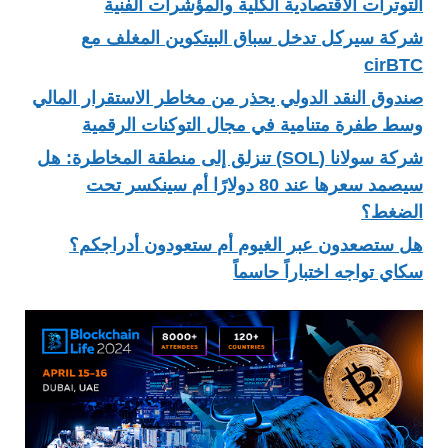
التوترات الاقتصادية الكلية والمؤشرات الفنية
شركة سيركل تدخل سباق البيتكوين المغلف مع
cirBTC
صندوق النقد الدولي يحذر من مخاطر الاستقرار المالي
وسط طفرة متنامية في مجال التوكنات الرقمية
شركة سولانا (SOL) تنزلق إلى منطقة المخاطرة: هل
سيصمد سعرها عند 80 دولارًا أم سينكسر تحت
الضغط؟
هل ستصعدون عبر الغيوم أم ستعودون أدراجكم؟
سكاي تواجه اختباراً حاسماً