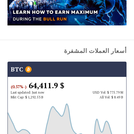
أسعار العملات المشفرة
BTC
$ 64,411.9
(-0.57%)
Last updated:
Just now
USD
Vol:
$ 775.79 M
Mkt Cap:
$ 1,292.53 B
All Vol:
$ 8.49 B