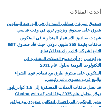
أحدث المقالات
صندوق مورغان ستانلي المتداول في البورصة للبيتكوين
يتفوق على صندوق ويزدوم تري في وقت قياسي
شهدت صناديق الاستثمار المتداولة في البيتكوين
تدفقات بقيمة 358 مليون دولار، حيث قاد صندوق IBIT
التابع لشركة بلاك روك هذا الارتفاع.
يتوقع سي زد أن تندمج العملات المشفرة في
التكنولوجيا اليومية بحلول عام 2031
البيتكوين على مفترق طرق مع تصادم قوى الشراء
والبيع قرب مستوى دعم رئيسي.
قد تصل تدفقات العملات المستقرة إلى 1.5 كوادريليون
دولار بحلول عام 2035 وفقًا لشركة Chainalysis
يشير البيتكوين إلى احتمال انعكاس صعودي مع توافق