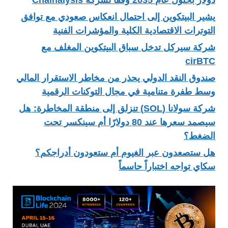
يشير البيتكوين إلى احتمال انعكاس صعودي مع توافق
التوترات الاقتصادية الكلية والمؤشرات الفنية
شركة سيركل تدخل سباق البيتكوين المغلف مع
cirBTC
صندوق النقد الدولي يحذر من مخاطر الاستقرار المالي
وسط طفرة متنامية في مجال التوكنات الرقمية
شركة سولانا (SOL) تنزلق إلى منطقة المخاطرة: هل
سيصمد سعرها عند 80 دولارًا أم سينكسر تحت
الضغط؟
هل ستصعدون عبر الغيوم أم ستعودون أدراجكم؟
سكاي تواجه اختباراً حاسماً