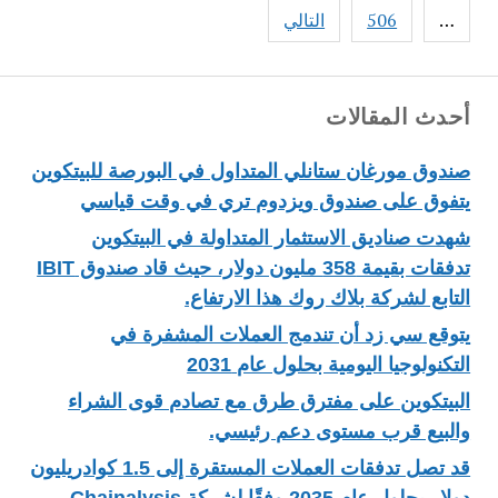
…
506
التالي
أحدث المقالات
صندوق مورغان ستانلي المتداول في البورصة للبيتكوين
يتفوق على صندوق ويزدوم تري في وقت قياسي
شهدت صناديق الاستثمار المتداولة في البيتكوين
تدفقات بقيمة 358 مليون دولار، حيث قاد صندوق IBIT
التابع لشركة بلاك روك هذا الارتفاع.
يتوقع سي زد أن تندمج العملات المشفرة في
التكنولوجيا اليومية بحلول عام 2031
البيتكوين على مفترق طرق مع تصادم قوى الشراء
والبيع قرب مستوى دعم رئيسي.
قد تصل تدفقات العملات المستقرة إلى 1.5 كوادريليون
دولار بحلول عام 2035 وفقًا لشركة Chainalysis