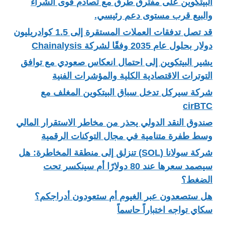
البيتكوين على مفترق طرق مع تصادم قوى الشراء
والبيع قرب مستوى دعم رئيسي.
قد تصل تدفقات العملات المستقرة إلى 1.5 كوادريليون
دولار بحلول عام 2035 وفقًا لشركة Chainalysis
يشير البيتكوين إلى احتمال انعكاس صعودي مع توافق
التوترات الاقتصادية الكلية والمؤشرات الفنية
شركة سيركل تدخل سباق البيتكوين المغلف مع
cirBTC
صندوق النقد الدولي يحذر من مخاطر الاستقرار المالي
وسط طفرة متنامية في مجال التوكنات الرقمية
شركة سولانا (SOL) تنزلق إلى منطقة المخاطرة: هل
سيصمد سعرها عند 80 دولارًا أم سينكسر تحت
الضغط؟
هل ستصعدون عبر الغيوم أم ستعودون أدراجكم؟
سكاي تواجه اختباراً حاسماً