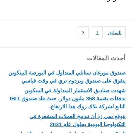
Posts
السابق
1
2
pagination
أحدث المقالات
صندوق مورغان ستانلي المتداول في البورصة للبيتكوين
يتفوق على صندوق ويزدوم تري في وقت قياسي
شهدت صناديق الاستثمار المتداولة في البيتكوين
تدفقات بقيمة 358 مليون دولار، حيث قاد صندوق IBIT
التابع لشركة بلاك روك هذا الارتفاع.
يتوقع سي زد أن تندمج العملات المشفرة في
التكنولوجيا اليومية بحلول عام 2031