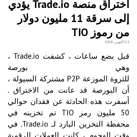
اختراق منصة Trade.io يؤدي
إلی سرقة 11 مليون دولار
من رموز TIO
21 أكتوبر، 2018
قبل بضع ساعات ، كشفت Trade.io ،
وهي بورصة
للثروة الموزعة P2P مشتركة السيولة ،
أن البورصة قد عانت من الاختراق .
أسفرت هذه الحادثة عن فقدان حوالي
50 مليون رمز TIO تم تخزينه في
محفظة التخزين البارد لـ Trade.io. في
وقت الهجوم ، كانت العملات الرقمية