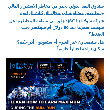
صندوق النقد الدولي يحذر من مخاطر الاستقرار المالي
وسط طفرة متنامية في مجال التوكنات الرقمية
شركة سولانا (SOL) تنزلق إلى منطقة المخاطرة: هل
سيصمد سعرها عند 80 دولارًا أم سينكسر تحت
الضغط؟
هل ستصعدون عبر الغيوم أم ستعودون أدراجكم؟
سكاي تواجه اختباراً حاسماً