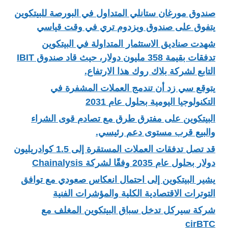
صندوق مورغان ستانلي المتداول في البورصة للبيتكوين
يتفوق على صندوق ويزدوم تري في وقت قياسي
شهدت صناديق الاستثمار المتداولة في البيتكوين
تدفقات بقيمة 358 مليون دولار، حيث قاد صندوق IBIT
التابع لشركة بلاك روك هذا الارتفاع.
يتوقع سي زد أن تندمج العملات المشفرة في
التكنولوجيا اليومية بحلول عام 2031
البيتكوين على مفترق طرق مع تصادم قوى الشراء
والبيع قرب مستوى دعم رئيسي.
قد تصل تدفقات العملات المستقرة إلى 1.5 كوادريليون
دولار بحلول عام 2035 وفقًا لشركة Chainalysis
يشير البيتكوين إلى احتمال انعكاس صعودي مع توافق
التوترات الاقتصادية الكلية والمؤشرات الفنية
شركة سيركل تدخل سباق البيتكوين المغلف مع
cirBTC