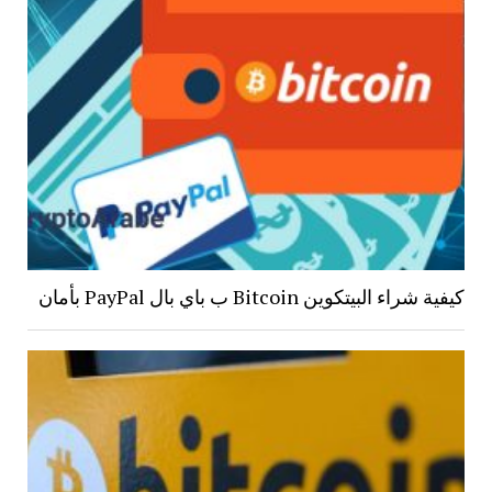
كيفية شراء البيتكوين Bitcoin ب باي بال PayPal بأمان