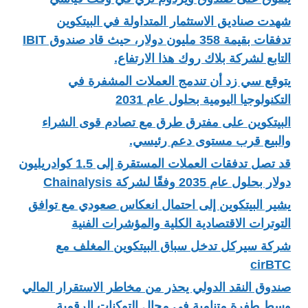
شهدت صناديق الاستثمار المتداولة في البيتكوين
تدفقات بقيمة 358 مليون دولار، حيث قاد صندوق IBIT
التابع لشركة بلاك روك هذا الارتفاع.
يتوقع سي زد أن تندمج العملات المشفرة في
التكنولوجيا اليومية بحلول عام 2031
البيتكوين على مفترق طرق مع تصادم قوى الشراء
والبيع قرب مستوى دعم رئيسي.
قد تصل تدفقات العملات المستقرة إلى 1.5 كوادريليون
دولار بحلول عام 2035 وفقًا لشركة Chainalysis
يشير البيتكوين إلى احتمال انعكاس صعودي مع توافق
التوترات الاقتصادية الكلية والمؤشرات الفنية
شركة سيركل تدخل سباق البيتكوين المغلف مع
cirBTC
صندوق النقد الدولي يحذر من مخاطر الاستقرار المالي
وسط طفرة متنامية في مجال التوكنات الرقمية