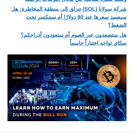
شركة سولانا (SOL) تنزلق إلى منطقة المخاطرة: هل
سيصمد سعرها عند 80 دولارًا أم سينكسر تحت
الضغط؟
هل ستصعدون عبر الغيوم أم ستعودون أدراجكم؟
سكاي تواجه اختباراً حاسماً