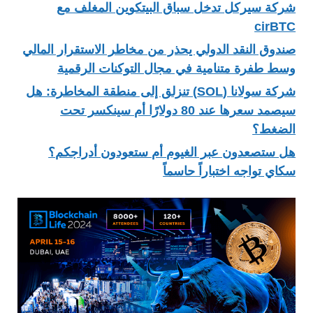
شركة سيركل تدخل سباق البيتكوين المغلف مع
cirBTC
صندوق النقد الدولي يحذر من مخاطر الاستقرار المالي
وسط طفرة متنامية في مجال التوكنات الرقمية
شركة سولانا (SOL) تنزلق إلى منطقة المخاطرة: هل
سيصمد سعرها عند 80 دولارًا أم سينكسر تحت
الضغط؟
هل ستصعدون عبر الغيوم أم ستعودون أدراجكم؟
سكاي تواجه اختباراً حاسماً