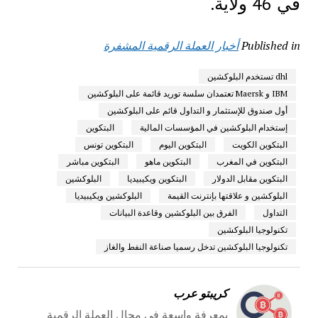
في 46 ولاية.
Published in
أخبار العملة الرقمية المشفرة
dhl تستخدم البلوكشين
IBM و Maersk تعتمدان سلسة توريد قائمة على البلوكشين
أول صندوق للإستثمار و التداول قائم على البلوكشين
إستخدام البلوكشين في المؤسسات المالية
البتكوين
البتكوين الكويت
البتكوين اليوم
البتكوين تونس
البتكوين في المغرب
البتكوين ماهو
البتكوين مباشر
البتكوين مقابل الدولار
البتكوين ويكيبيديا
البلوكشين
البلوكشين و علاقتها بإنترنت القيمة
البلوكشين ويكيبيديا
التداول
الفرق بين البلوكشين وقاعدة البيانات
تكنولوجيا البلوكشين
تكنولوجيا البلوكشين تدخل رسميا صناعة النفط والغاز
كريبتو عرب
بمعرفة واسعة في مجال العملة الرقمية