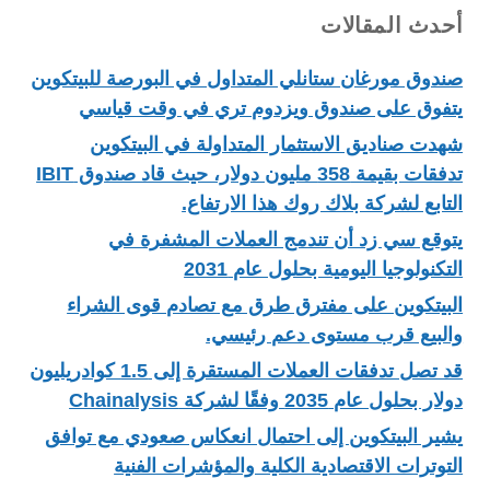
أحدث المقالات
صندوق مورغان ستانلي المتداول في البورصة للبيتكوين
يتفوق على صندوق ويزدوم تري في وقت قياسي
شهدت صناديق الاستثمار المتداولة في البيتكوين
تدفقات بقيمة 358 مليون دولار، حيث قاد صندوق IBIT
التابع لشركة بلاك روك هذا الارتفاع.
يتوقع سي زد أن تندمج العملات المشفرة في
التكنولوجيا اليومية بحلول عام 2031
البيتكوين على مفترق طرق مع تصادم قوى الشراء
والبيع قرب مستوى دعم رئيسي.
قد تصل تدفقات العملات المستقرة إلى 1.5 كوادريليون
دولار بحلول عام 2035 وفقًا لشركة Chainalysis
يشير البيتكوين إلى احتمال انعكاس صعودي مع توافق
التوترات الاقتصادية الكلية والمؤشرات الفنية