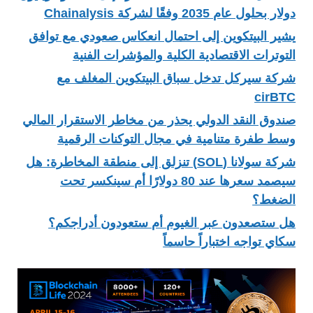
دولار بحلول عام 2035 وفقًا لشركة Chainalysis
يشير البيتكوين إلى احتمال انعكاس صعودي مع توافق
التوترات الاقتصادية الكلية والمؤشرات الفنية
شركة سيركل تدخل سباق البيتكوين المغلف مع
cirBTC
صندوق النقد الدولي يحذر من مخاطر الاستقرار المالي
وسط طفرة متنامية في مجال التوكنات الرقمية
شركة سولانا (SOL) تنزلق إلى منطقة المخاطرة: هل
سيصمد سعرها عند 80 دولارًا أم سينكسر تحت
الضغط؟
هل ستصعدون عبر الغيوم أم ستعودون أدراجكم؟
سكاي تواجه اختباراً حاسماً