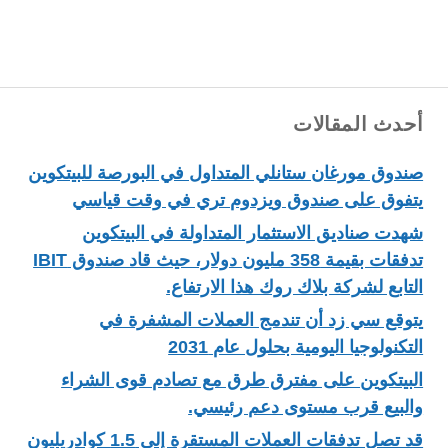
أحدث المقالات
صندوق مورغان ستانلي المتداول في البورصة للبيتكوين
يتفوق على صندوق ويزدوم تري في وقت قياسي
شهدت صناديق الاستثمار المتداولة في البيتكوين
تدفقات بقيمة 358 مليون دولار، حيث قاد صندوق IBIT
التابع لشركة بلاك روك هذا الارتفاع.
يتوقع سي زد أن تندمج العملات المشفرة في
التكنولوجيا اليومية بحلول عام 2031
البيتكوين على مفترق طرق مع تصادم قوى الشراء
والبيع قرب مستوى دعم رئيسي.
قد تصل تدفقات العملات المستقرة إلى 1.5 كوادريليون