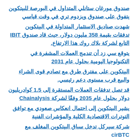
صندوق مورغان ستانلي المتداول في البورصة للبيتكوين
يتفوق على صندوق ويزدوم تري في وقت قياسي
شهدت صناديق الاستثمار المتداولة في البيتكوين
تدفقات بقيمة 358 مليون دولار، حيث قاد صندوق IBIT
التابع لشركة بلاك روك هذا الارتفاع.
يتوقع سي زد أن تندمج العملات المشفرة في
التكنولوجيا اليومية بحلول عام 2031
البيتكوين على مفترق طرق مع تصادم قوى الشراء
والبيع قرب مستوى دعم رئيسي.
قد تصل تدفقات العملات المستقرة إلى 1.5 كوادريليون
دولار بحلول عام 2035 وفقًا لشركة Chainalysis
يشير البيتكوين إلى احتمال انعكاس صعودي مع توافق
التوترات الاقتصادية الكلية والمؤشرات الفنية
شركة سيركل تدخل سباق البيتكوين المغلف مع
cirBTC