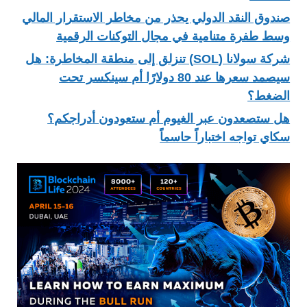
صندوق النقد الدولي يحذر من مخاطر الاستقرار المالي
وسط طفرة متنامية في مجال التوكنات الرقمية
شركة سولانا (SOL) تنزلق إلى منطقة المخاطرة: هل
سيصمد سعرها عند 80 دولارًا أم سينكسر تحت
الضغط؟
هل ستصعدون عبر الغيوم أم ستعودون أدراجكم؟
سكاي تواجه اختباراً حاسماً