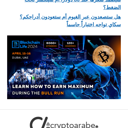
الضغط؟
هل ستصعدون عبر الغيوم أم ستعودون أدراجكم؟
سكاي تواجه اختباراً حاسماً