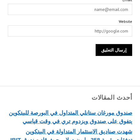
Website
أحدث المقالات
صندوق مورغان ستانلي المتداول في البورصة للبيتكوين
يتفوق على صندوق ويزدوم تري في وقت قياسي
شهدت صناديق الاستثمار المتداولة في البيتكوين
تدفقات بقيمة 358 مليون دولار، حيث قاد صندوق IBIT