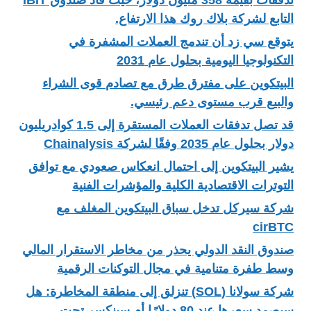
التابع لشركة بلاك روك هذا الارتفاع.
يتوقع سي زد أن تندمج العملات المشفرة في
التكنولوجيا اليومية بحلول عام 2031
البيتكوين على مفترق طرق مع تصادم قوى الشراء
والبيع قرب مستوى دعم رئيسي.
قد تصل تدفقات العملات المستقرة إلى 1.5 كوادريليون
دولار بحلول عام 2035 وفقًا لشركة Chainalysis
يشير البيتكوين إلى احتمال انعكاس صعودي مع توافق
التوترات الاقتصادية الكلية والمؤشرات الفنية
شركة سيركل تدخل سباق البيتكوين المغلف مع
cirBTC
صندوق النقد الدولي يحذر من مخاطر الاستقرار المالي
وسط طفرة متنامية في مجال التوكنات الرقمية
شركة سولانا (SOL) تنزلق إلى منطقة المخاطرة: هل
سيصمد سعرها عند 80 دولارًا أم سينكسر تحت