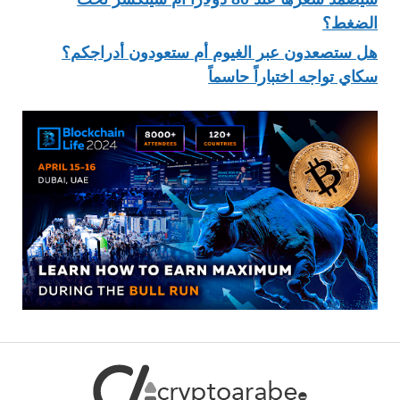
الضغط؟
هل ستصعدون عبر الغيوم أم ستعودون أدراجكم؟
سكاي تواجه اختباراً حاسماً