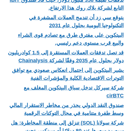
التابع لشركة بلاك روك هذا الارتفاع.
يتوقع سي زد أن تندمج العملات المشفرة في
التكنولوجيا اليومية بحلول عام 2031
البيتكوين على مفترق طرق مع تصادم قوى الشراء
والبيع قرب مستوى دعم رئيسي.
قد تصل تدفقات العملات المستقرة إلى 1.5 كوادريليون
دولار بحلول عام 2035 وفقًا لشركة Chainalysis
يشير البيتكوين إلى احتمال انعكاس صعودي مع توافق
التوترات الاقتصادية الكلية والمؤشرات الفنية
شركة سيركل تدخل سباق البيتكوين المغلف مع
cirBTC
صندوق النقد الدولي يحذر من مخاطر الاستقرار المالي
وسط طفرة متنامية في مجال التوكنات الرقمية
شركة سولانا (SOL) تنزلق إلى منطقة المخاطرة: هل
سيصمد سعرها عند 80 دولارًا أم سينكسر تحت