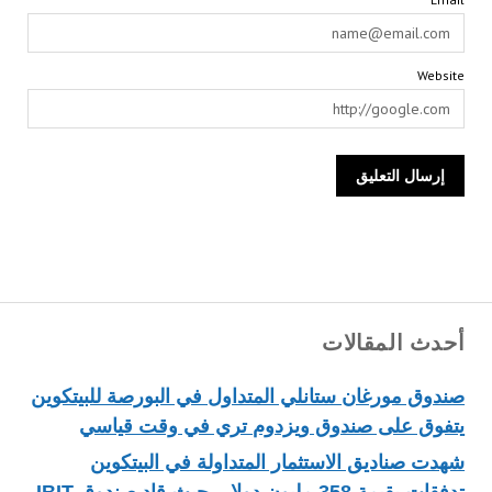
Website
أحدث المقالات
صندوق مورغان ستانلي المتداول في البورصة للبيتكوين
يتفوق على صندوق ويزدوم تري في وقت قياسي
شهدت صناديق الاستثمار المتداولة في البيتكوين
تدفقات بقيمة 358 مليون دولار، حيث قاد صندوق IBIT