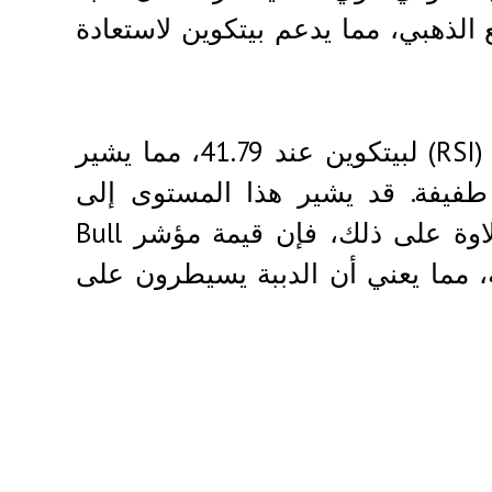
ع الذهبي، مما يدعم بيتكوين لاستعادة
علاوة على ذلك، يقع مؤشر القوة النسبية اليومي (RSI) لبيتكوين عند 41.79، مما يشير
فيفة. قد يشير هذا المستوى إلى
استمرار الانخفاض ما لم يتحول الزخم صعودًا. علاوة على ذلك، فإن قيمة مؤشر Bull
Bea) للأصل البالغة -1,141.46 سلبية، مما يعني أن الدببة يسيطرون على