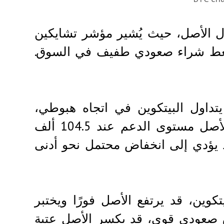
ل الأصل، حيث يُشير مؤشر تشايكين
(CMF)، المُسجل عند 0.03، إلى ضغط شراء صعودي طفيف في السوق.
تداول البيتكوين في اتجاه هبوطي،
ويواجه تحديًا لاستعادة زخمه الصعودي. إذا فقد الأصل مستوى الدعم عند 104.5 ألف
د يؤدي إلى انخفاض محتمل نحو أدنى
وين، قد يرتفع الأصل فورًا ويختبر
ف دولار. في سياق صعودي قوي، قد يكسر الأصل عتبة