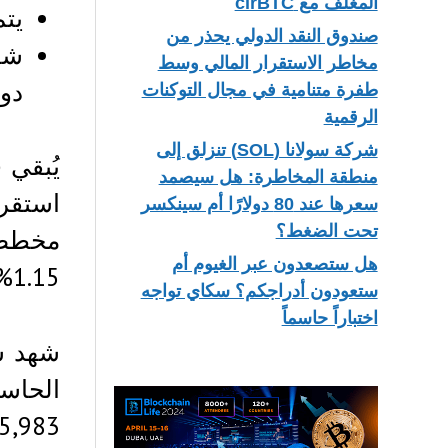
المغلف مع cirBTC
يتم 
صندوق النقد الدولي يحذر من
مخاطر الاستقرار المالي وسط
دول
طفرة متنامية في مجال التوكنات
الرقمية
شركة سولانا (SOL) تنزلق إلى
يُبقي 
منطقة المخاطرة: هل سيصمد
سعرها عند 80 دولارًا أم سينكسر
تحت الضغط؟
هل ستصعدون عبر الغيوم أم
1.15%.
ستعودون أدراجكم؟ سكاي تواجه
اختباراً حاسماً
شهد سع
الحاسم
105,983 دولارًا أمريكيًا. لاحقًا، دفع هذا التراجع السعر إلى ن