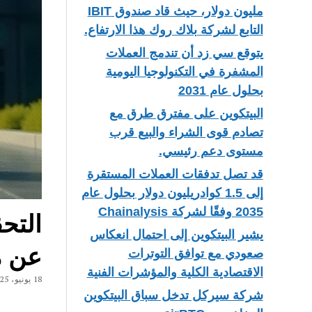
مليون دولار، حيث قاد صندوق IBIT
التابع لشركة بلاك روك هذا الارتفاع.
يتوقع سي زد أن تندمج العملات
المشفرة في التكنولوجيا اليومية
بحلول عام 2031
البيتكوين على مفترق طرق مع
تصادم قوى الشراء والبيع قرب
مستوى دعم رئيسي.
قد تصل تدفقات العملات المستقرة
إلى 1.5 كوادريليون دولار بحلول عام
2035 وفقًا لشركة Chainalysis
يشير البيتكوين إلى احتمال انعكاس
عن مستوى 
صعودي مع توافق التوترات
الاقتصادية الكلية والمؤشرات الفنية
18 يونيو، 2025
شركة سيركل تدخل سباق البيتكوين