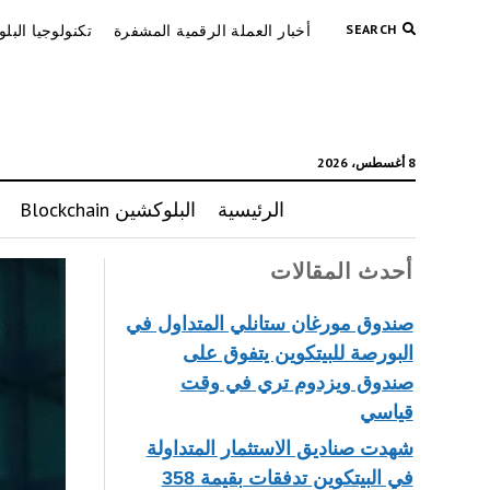
SEARCH
أخبار العملة الرقمية المشفرة
تكنولوجيا البل
8 أغسطس، 2026
الرئيسية
البلوكشين Blockchain
أحدث المقالات
صندوق مورغان ستانلي المتداول في
البورصة للبيتكوين يتفوق على
صندوق ويزدوم تري في وقت
قياسي
شهدت صناديق الاستثمار المتداولة
في البيتكوين تدفقات بقيمة 358