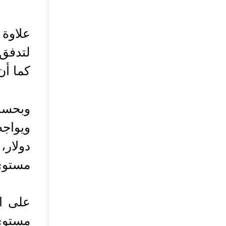
علاوة 
كما أن
وبحسب
دولار،
مستوى ساب
على ال