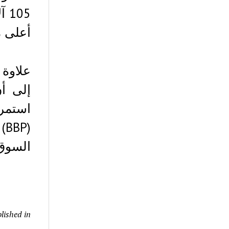
05
أعلى م
إلى أ
السوق،
lished in