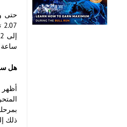
ساعة بقيمة 83.92 مليون 
هل سيس
أظهر ا
المتحر
ذلك إل