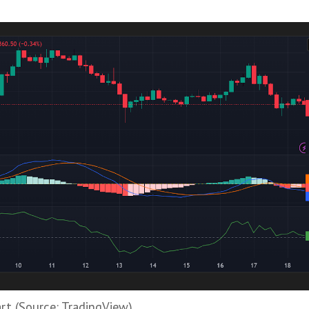
rt (Source: TradingView)