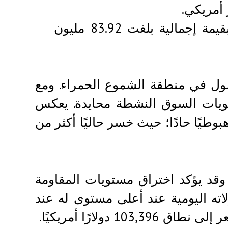
شهد السوق عمليات تصفية خلال 24 ساعة بقيمة إجمالية بلغت 83.92 مليون
ول في منطقة الشموع الحمراء. ومع
خوف والجشع عند 48، فإن معنويات السوق النشطة محايدة. يعكس
لأصول، اتجاهًا هبوطيًا حادًا؛ حيث خسر حاليًا أكثر من
قد يؤكد اختراق مستويات المقاومة
ولاته اليومية عند أعلى مستوى له عند