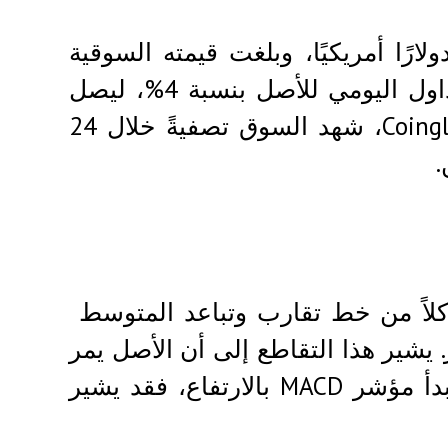
 وقت النشر، يُتداول بيتكوين عند 104,430 دولارًا أمريكيًا، وبلغت قيمته السوقية
2.07 تريليون دولار أمريكي. كما انخفض حجم التداول اليومي للأصل بنسبة 4%، ليصل
إلى 51.52 مليار دولار أمريكي. ووفقًا لبيانات Coinglass، شهد السوق تصفيةً خلال 24
كلاً من خط تقارب وتباعد المتوسط ​​
شير هذا التقاطع إلى أن الأصل يمر
بمرحلة هبوطية قوية، مع ضعف اتجاه السعر. إذا بدأ مؤشر MACD بالارتفاع، فقد يشير