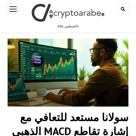
open
menu
8 أغسطس، 2026
سولانا مستعد للتعافي مع
إشارة تقاطع MACD الذهبي