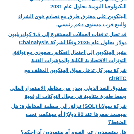
التكنولوجيا اليومية بحلول عام 2031
البيتكوين على مفترق طرق مع تصادم قوى الشراء
والبيع قرب مستوى دعم رئيسي.
قد تصل تدفقات العملات المستقرة إلى 1.5 كوادريليون
دولار بحلول عام 2035 وفقًا لشركة Chainalysis
يشير البيتكوين إلى احتمال انعكاس صعودي مع توافق
التوترات الاقتصادية الكلية والمؤشرات الفنية
شركة سيركل تدخل سباق البيتكوين المغلف مع
cirBTC
صندوق النقد الدولي يحذر من مخاطر الاستقرار المالي
وسط طفرة متنامية في مجال التوكنات الرقمية
شركة سولانا (SOL) تنزلق إلى منطقة المخاطرة: هل
سيصمد سعرها عند 80 دولارًا أم سينكسر تحت
الضغط؟
هل ستصعدون عبر الغيوم أم ستعودون أدراجكم؟