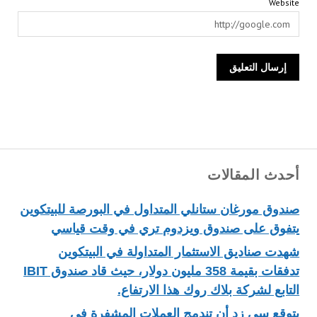
Website
أحدث المقالات
صندوق مورغان ستانلي المتداول في البورصة للبيتكوين
يتفوق على صندوق ويزدوم تري في وقت قياسي
شهدت صناديق الاستثمار المتداولة في البيتكوين
تدفقات بقيمة 358 مليون دولار، حيث قاد صندوق IBIT
التابع لشركة بلاك روك هذا الارتفاع.
يتوقع سي زد أن تندمج العملات المشفرة في