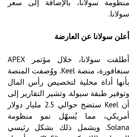
منظومة سولانا، بالإضافة إلى سعر
سولانا.
أعلن سولانا عن العارضة
أطلقت سولانا، خلال مؤتمر APEX
سنغافورة، منصة Keel. ووُصفت المنصة
بأنها أداة محلية لتخصيص رأس المال
وتوفير طبقة سيولة. وتشير التقارير إلى
أن Keel ستضخ حوالي 2.5 مليار دولار
أمريكي، مما يُسهّل نمو منظومة
Solana. ويشمل ذلك بشكل رئيسي