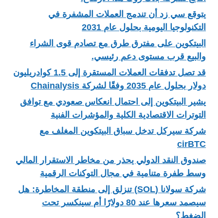
يتوقع سي زد أن تندمج العملات المشفرة في
التكنولوجيا اليومية بحلول عام 2031
البيتكوين على مفترق طرق مع تصادم قوى الشراء
والبيع قرب مستوى دعم رئيسي.
قد تصل تدفقات العملات المستقرة إلى 1.5 كوادريليون
دولار بحلول عام 2035 وفقًا لشركة Chainalysis
يشير البيتكوين إلى احتمال انعكاس صعودي مع توافق
التوترات الاقتصادية الكلية والمؤشرات الفنية
شركة سيركل تدخل سباق البيتكوين المغلف مع
cirBTC
صندوق النقد الدولي يحذر من مخاطر الاستقرار المالي
وسط طفرة متنامية في مجال التوكنات الرقمية
شركة سولانا (SOL) تنزلق إلى منطقة المخاطرة: هل
سيصمد سعرها عند 80 دولارًا أم سينكسر تحت
الضغط؟