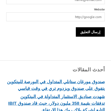
Website
أحدث المقالات
صندوق مورغان ستانلي المتداول في البورصة للبيتكوين
يتفوق على صندوق ويزدوم تري في وقت قياسي
شهدت صناديق الاستثمار المتداولة في البيتكوين
تدفقات بقيمة 358 مليون دولار، حيث قاد صندوق IBIT
التابع لشركة بلاك روك هذا الارتفاع.