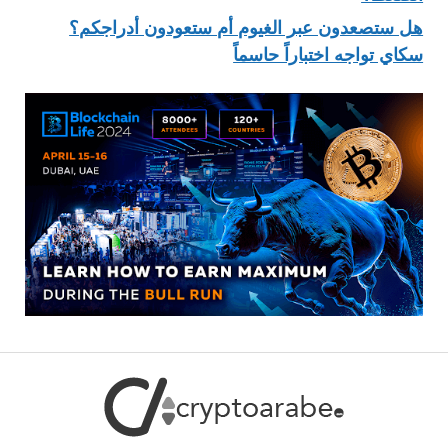
هل ستصعدون عبر الغيوم أم ستعودون أدراجكم؟
سكاي تواجه اختباراً حاسماً