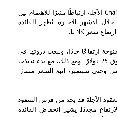
يُظهر الرسم البياني للفائدة المفتوحة لعقود Chainlink الآجلة ارتباطًا مثيرًا للاهتمام بين
جلة خلال الأشهر الأخيرة. تُظهر الفائدة
اع سعر LINK.
ت الفائدة المفتوحة ارتفاعًا حادًا، وبلغت ذروتها في
أغسطس تقريبًا، بالتزامن مع ارتفاع سعر LINK فوق 25 دولارًا. ومع ذلك، مع بدء تذبذب
س وحتى سبتمبر، اتبع السعر مسارًا
لعقود الآجلة قد يحد من فرص الصعود
رتفاع مجددًا. يشير انخفاض الفائدة