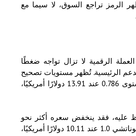
وإيثريوم، يُظهر الرمز تراجع السوق، لا سيما مع
سم البياني الأسبوعي لـ Chainlink أن العملة الرقمية لا تزال تواجه ضغطًا
لدعم الرئيسية. تُظهر مستويات تصحيح
فيبوناتشي أن LINK اختبر مستوى الدعم حول مستوى 0.786 عند 13.91 دولارًا أمريكيًا،
الحفاظ عليه، فقد ينخفض ​​سعره أكثر نحو
منطقة 12.00-13.00 دولارًا أمريكيًا. يقع مستوى فيبوناتشي 1.0 عند 10.11 دولارًا أمريكيًا،