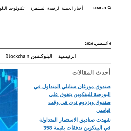
SEARCH
أخبار العملة الرقمية المشفرة
تكنولوجيا البل
6 أغسطس، 2026
الرئيسية
البلوكشين Blockchain
أحدث المقالات
صندوق مورغان ستانلي المتداول في
البورصة للبيتكوين يتفوق على
صندوق ويزدوم تري في وقت
قياسي
شهدت صناديق الاستثمار المتداولة
في البيتكوين تدفقات بقيمة 358