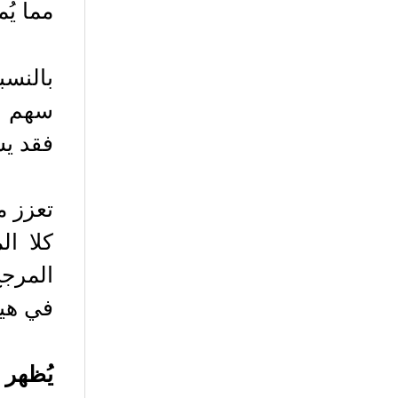
مما يُ
فقد يش
كلا ال
المرجح
في هي
يُظهر ارتب