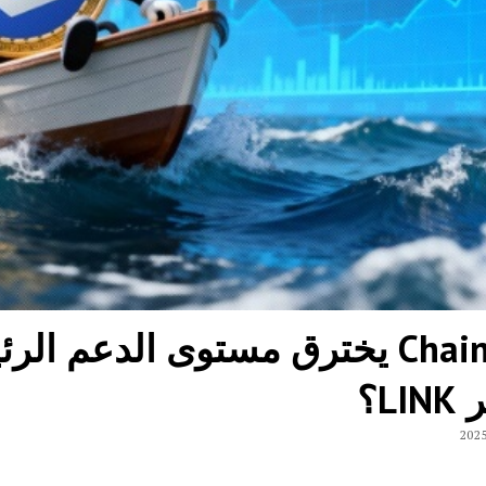
Chainlink يخترق مستوى الدعم 
LI؟