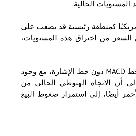
د المستويات الحالية.
ة، يبرز نطاق 16.89-19.00 دولارًا أمريكيًا كمنطقة رئيسية قد يصعب على
 تمكن السعر من اختراق هذه المستويات،
تعزز مؤشرات الزخم التوقعات الهبوطية. لا يزال خط MACD دون خط الإشارة، مع وجود
لى أن الاتجاه الهبوطي الحالي من
أحمر أيضًا، إلى استمرار ضغوط البيع