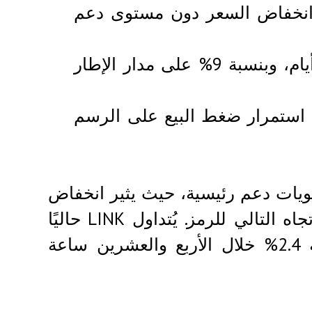
Chai خلال 24 ساعة مع انخفاض السعر دون مستوى دعم
انخفضت العملة بنسبة 15% على مدار سبعة أيام، وبنسبة 9% على مدار الإطار
لسلبية، مع استمرار ضغط البيع على الرسم
يات دعم رئيسية، حيث يثير انخفاض
المراكز المفتوحة للعقود الآجلة تساؤلات حول الاتجاه التالي للرمز. يُتداول LINK حاليًا
عند 13.50 دولارًا أمريكيًا، مسجلًا انخفاضًا بنسبة 2.4% خلال الأربع والعشرين ساعة