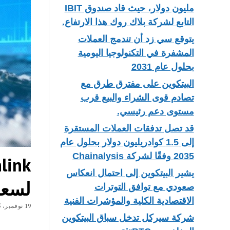
مليون دولار، حيث قاد صندوق IBIT
التابع لشركة بلاك روك هذا الارتفاع.
يتوقع سي زد أن تندمج العملات
المشفرة في التكنولوجيا اليومية
بحلول عام 2031
البيتكوين على مفترق طرق مع
تصادم قوى الشراء والبيع قرب
مستوى دعم رئيسي.
قد تصل تدفقات العملات المستقرة
إلى 1.5 كوادريليون دولار بحلول عام
2035 وفقًا لشركة Chainalysis
يشير البيتكوين إلى احتمال انعكاس
لسعر NK
صعودي مع توافق التوترات
الاقتصادية الكلية والمؤشرات الفنية
19 نوفمبر، 2025
شركة سيركل تدخل سباق البيتكوين