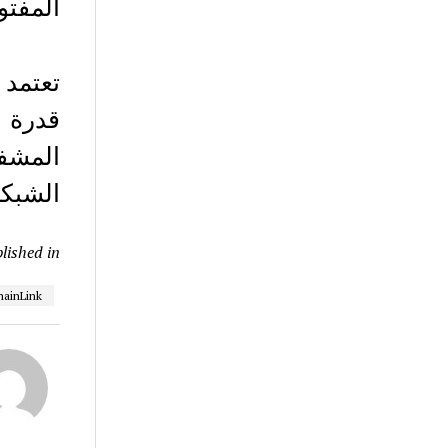
المفتو
الشبكة
lished in
hainLink