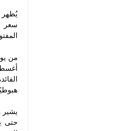
المفتو
الفائد
هبوطيًا
يشير ه
حتى يس