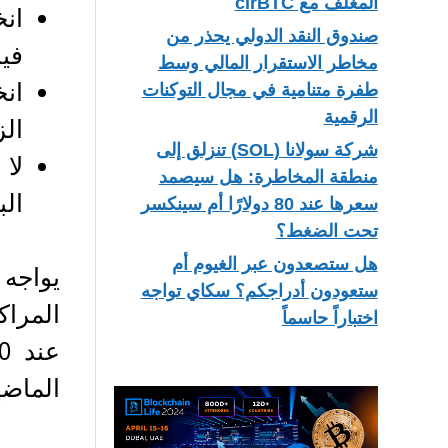
المغلف مع cirBTC
صندوق النقد الدولي يحذر من
فيبو
مخاطر الاستقرار المالي وسط
طفرة متنامية في مجال التوكنات
الرقمية
الزمن
شركة سولانا (SOL) تنزلق إلى
منطقة المخاطرة: هل سيصمد
الب
سعرها عند 80 دولارًا أم سينكسر
تحت الضغط؟
هل ستصعدون عبر الغيوم أم
يواجه 
ستعودون أدراجكم؟ سكاي تواجه
اختباراً حاسماً
الماضي