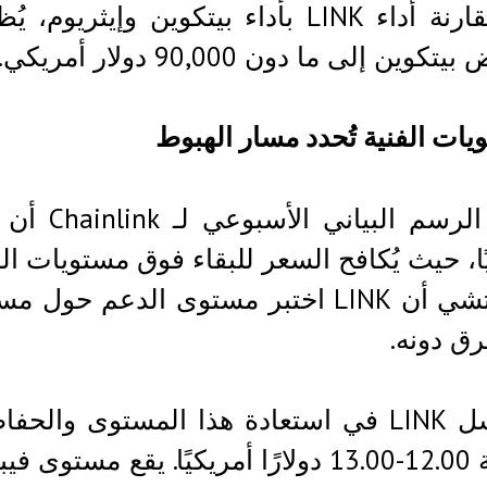
عند مقارنة أداء LINK بأداء بيتكوين 
كوين إلى ما دون 90,000 دولار أمريكي.
يات الفنية تُحدد مسار الهبوط
يُظهر الر
ا، حيث يُكافح السعر للبقاء فوق مستويات ا
رق دونه.
إذا فشل LINK في استعادة هذا المستوى و