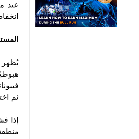
انخفاض بيت
المستو
هبوطيً
ثم اخت