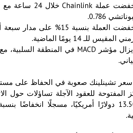
انخفضت عملة nlink
ناتشي 0.786.
ي المقيس للـ 14 يومًا الماضية.
لا يزال مؤشر MACD في المنطقة ا
ياني.
سعر تشينلينك صعوبة في الحفاظ على مستو
ة.