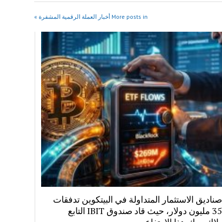
More posts in أخبار العملة الرقمية المشفرة »
اديق الاستثمار المتداولة في البيتكوين تدفقات
بقيمة 358 مليون دولار، حيث قاد صندوق IBIT التابع
لاك روك هذا الارتفاع.