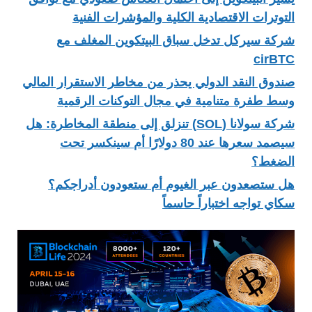
التوترات الاقتصادية الكلية والمؤشرات الفنية
شركة سيركل تدخل سباق البيتكوين المغلف مع
cirBTC
صندوق النقد الدولي يحذر من مخاطر الاستقرار المالي
وسط طفرة متنامية في مجال التوكنات الرقمية
شركة سولانا (SOL) تنزلق إلى منطقة المخاطرة: هل
سيصمد سعرها عند 80 دولارًا أم سينكسر تحت
الضغط؟
هل ستصعدون عبر الغيوم أم ستعودون أدراجكم؟
سكاي تواجه اختباراً حاسماً