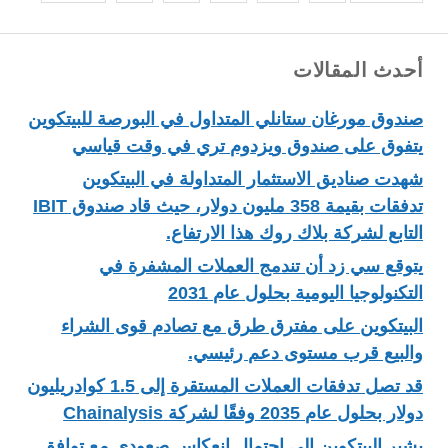
أحدث المقالات
صندوق مورغان ستانلي المتداول في البورصة للبيتكوين
يتفوق على صندوق ويزدوم تري في وقت قياسي
شهدت صناديق الاستثمار المتداولة في البيتكوين
تدفقات بقيمة 358 مليون دولار، حيث قاد صندوق IBIT
التابع لشركة بلاك روك هذا الارتفاع.
يتوقع سي زد أن تندمج العملات المشفرة في
التكنولوجيا اليومية بحلول عام 2031
البيتكوين على مفترق طرق مع تصادم قوى الشراء
والبيع قرب مستوى دعم رئيسي.
قد تصل تدفقات العملات المستقرة إلى 1.5 كوادريليون
دولار بحلول عام 2035 وفقًا لشركة Chainalysis
يشير البيتكوين إلى احتمال انعكاس صعودي مع توافق